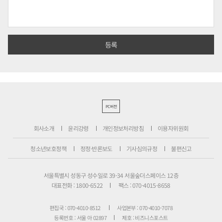
PC버전
회사소개
윤리강령
개인정보처리방침
이용자위원회
청소년보호정책
정정·반론보도
기사심의규정
불편신고
서울특별시 성동구 성수일로 39-34 서울숲더스페이스 12층
대표전화 : 1800-6522
팩스 : 070-4015-8658
편집국 : 070-4010-8512
사업본부 : 070-4010-7078
등록번호 : 서울 아 02897
제호 : 비즈니스포스트