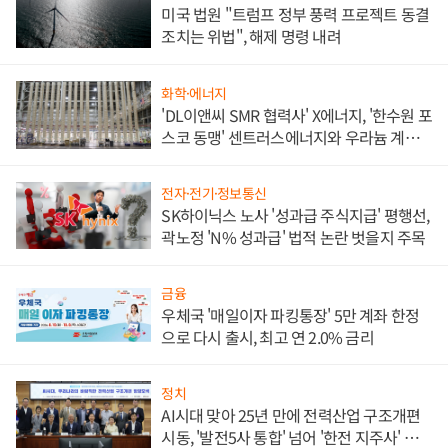
미국 법원 "트럼프 정부 풍력 프로젝트 동결
조치는 위법", 해제 명령 내려
화학·에너지
'DL이앤씨 SMR 협력사' X에너지, '한수원 포
스코 동맹' 센트러스에너지와 우라늄 계약
체결
전자·전기·정보통신
SK하이닉스 노사 '성과급 주식지급' 평행선,
곽노정 'N% 성과급' 법적 논란 벗을지 주목
금융
우체국 '매일이자 파킹통장' 5만 계좌 한정
으로 다시 출시, 최고 연 2.0% 금리
정치
AI시대 맞아 25년 만에 전력산업 구조개편
시동, '발전5사 통합' 넘어 '한전 지주사' 재편