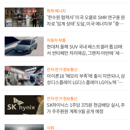
화학·에너지
'한수원 협력사' 미국 오클로 SMR 연구용 원
자로 '임계 상태' 도달, 미국 에너지부 "중요
한 이정표"
자동차·부품
현대차 올해 SUV 국내 베스트셀러 톱10에
서 싼타페만 자리매김, 그랜저·아반떼 '세단
쌍끌이'로 내수 방어
전자·전기·정보통신
아이폰18 '메모리 부족'에 출시 지연되나, 삼
성디스플레이 LG디스플레이 LG이노텍 '탈
애플' 수익 다각화 속도
전자·전기·정보통신
SK하이닉스 1주당 375원 현금배당 실시, 추
가 주주환원 계획 9월 공개 예정
사회