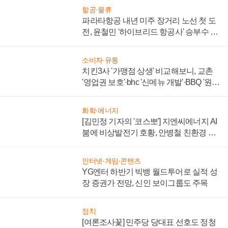
항공·물류
파라타항공 내년 미주 장거리 노선 첫 도
전, 윤철민 '하이브리드 항공사' 승부수 통
할까
소비자·유통
치킨3사 '가맹점 상생' 비교해보니, 교촌
'영업권 보호'·bhc '신메뉴 개발'·BBQ '원가
부담'
화학·에너지
[김민정 기자의 '코스뽀'] 지엔씨에너지 AI
붐에 비상발전기 호황, 안병철 친환경 에
너지 발전전문기업 향한다
인터넷·게임·콘텐츠
YG엔터 하반기 빅뱅 월드투어로 실적 성
장 증권가 전망, 신인 보이그룹도 주목
정치
[여론조사꽃] 민주당 당대표 선호도 정청