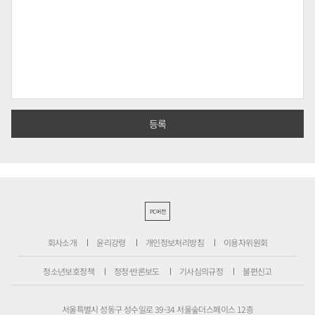
PC버전
회사소개
윤리강령
개인정보처리방침
이용자위원회
청소년보호정책
정정·반론보도
기사심의규정
불편신고
서울특별시 성동구 성수일로 39-34 서울숲더스페이스 12층