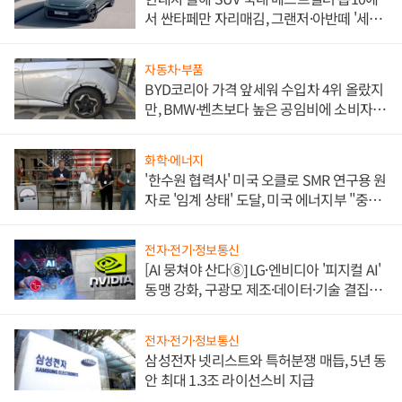
서 싼타페만 자리매김, 그랜저·아반떼 '세단
쌍끌이'로 내수 방어
자동차·부품
BYD코리아 가격 앞세워 수입차 4위 올랐지
만, BMW·벤츠보다 높은 공임비에 소비자
불만 폭발
화학·에너지
'한수원 협력사' 미국 오클로 SMR 연구용 원
자로 '임계 상태' 도달, 미국 에너지부 "중요
한 이정표"
전자·전기·정보통신
[AI 뭉쳐야 산다⑧] LG·엔비디아 '피지컬 AI'
동맹 강화, 구광모 제조·데이터·기술 결집
해 종합 로보틱스 기업으로
전자·전기·정보통신
삼성전자 넷리스트와 특허분쟁 매듭, 5년 동
안 최대 1.3조 라이선스비 지급