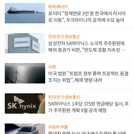
화학·에너지
로이터 "정제연료 3만 톤 한국에서 러시아
로 이동", 우크라이나의 공격에 수요 늘어
전자·전기·정보통신
삼성전자 SK하이닉스 소극적 주주환원에
해외 증권가 비판, "반도체 호황 지속성 의
문"
사회
미국 법원 "트럼프 정부 풍력 프로젝트 동결
조치는 위법", 해제 명령 내려
전자·전기·정보통신
SK하이닉스 1주당 375원 현금배당 실시, 추
가 주주환원 계획 9월 공개 예정
자동차·부품
현대차 올해 SUV 국내 베스트셀러 톱10에