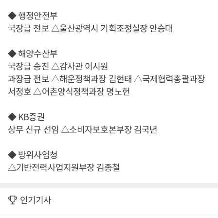
◆ 행정안전부
국장급 전보 △울산광역시 기획조정실장 안승대
◆ 해양수산부
국장급 승진 △감사관 이시원
과장급 전보 △해운정책과장 김현태 △국제협력총괄과장
서정호 △어촌양식정책과장 명노헌
◆ KB증권
상무 신규 선임 △소비자보호본부장 김국년
◆ 방위사업청
△기반전력사업지원부장 김종철
인기기사