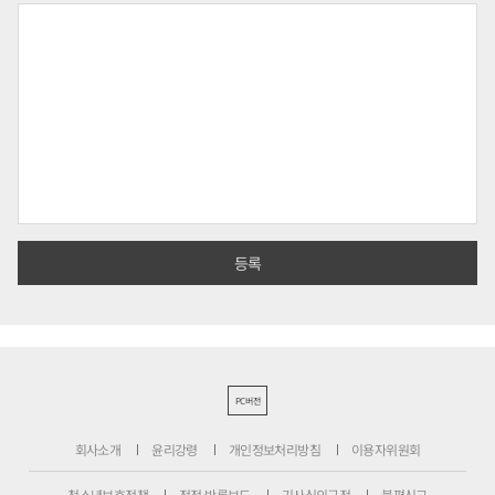
PC버전
회사소개
윤리강령
개인정보처리방침
이용자위원회
청소년보호정책
정정·반론보도
기사심의규정
불편신고