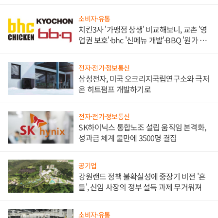
발전전문기업 향한다
소비자·유통
치킨3사 '가맹점 상생' 비교해보니, 교촌 '영
업권 보호'·bhc '신메뉴 개발'·BBQ '원가 부
담'
전자·전기·정보통신
삼성전자, 미국 오크리지국립연구소와 극저
온 히트펌프 개발하기로
전자·전기·정보통신
SK하이닉스 통합노조 설립 움직임 본격화,
성과급 체계 불만에 3500명 결집
공기업
강원랜드 정책 불확실성에 중장기 비전 '흔
들', 신임 사장의 정부 설득 과제 무거워져
소비자·유통