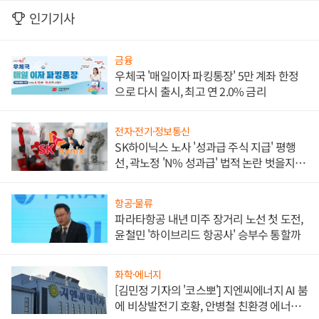
인기기사
금융
우체국 '매일이자 파킹통장' 5만 계좌 한정
으로 다시 출시, 최고 연 2.0% 금리
전자·전기·정보통신
SK하이닉스 노사 '성과급 주식 지급' 평행
선, 곽노정 'N% 성과급' 법적 논란 벗을지 주
목
항공·물류
파라타항공 내년 미주 장거리 노선 첫 도전,
윤철민 '하이브리드 항공사' 승부수 통할까
화학·에너지
[김민정 기자의 '코스뽀'] 지엔씨에너지 AI 붐
에 비상발전기 호황, 안병철 친환경 에너지