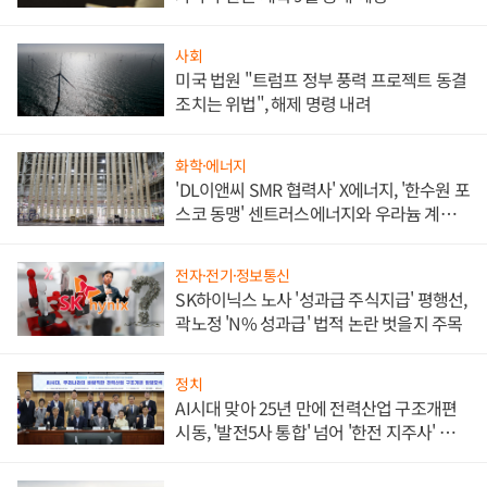
사회
미국 법원 "트럼프 정부 풍력 프로젝트 동결
조치는 위법", 해제 명령 내려
화학·에너지
'DL이앤씨 SMR 협력사' X에너지, '한수원 포
스코 동맹' 센트러스에너지와 우라늄 계약
체결
전자·전기·정보통신
SK하이닉스 노사 '성과급 주식지급' 평행선,
곽노정 'N% 성과급' 법적 논란 벗을지 주목
정치
AI시대 맞아 25년 만에 전력산업 구조개편
시동, '발전5사 통합' 넘어 '한전 지주사' 재편
론도