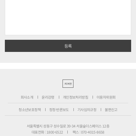
PC버전
회사소개
윤리강령
개인정보처리방침
이용자위원회
청소년보호정책
정정·반론보도
기사심의규정
불편신고
서울특별시 성동구 성수일로 39-34 서울숲더스페이스 12층
대표전화 : 1800-6522
팩스 : 070-4015-8658