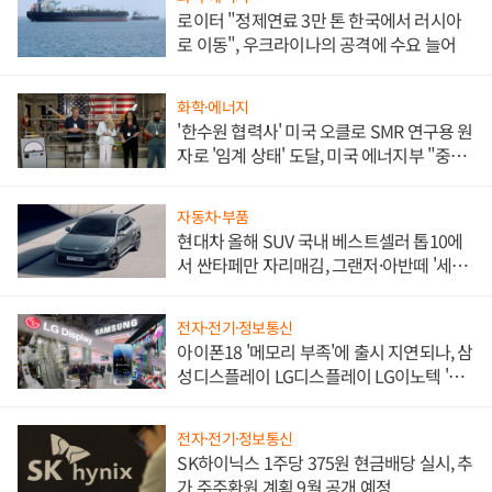
로이터 "정제연료 3만 톤 한국에서 러시아
로 이동", 우크라이나의 공격에 수요 늘어
화학·에너지
'한수원 협력사' 미국 오클로 SMR 연구용 원
자로 '임계 상태' 도달, 미국 에너지부 "중요
한 이정표"
자동차·부품
현대차 올해 SUV 국내 베스트셀러 톱10에
서 싼타페만 자리매김, 그랜저·아반떼 '세단
쌍끌이'로 내수 방어
전자·전기·정보통신
아이폰18 '메모리 부족'에 출시 지연되나, 삼
성디스플레이 LG디스플레이 LG이노텍 '탈
애플' 수익 다각화 속도
전자·전기·정보통신
SK하이닉스 1주당 375원 현금배당 실시, 추
가 주주환원 계획 9월 공개 예정