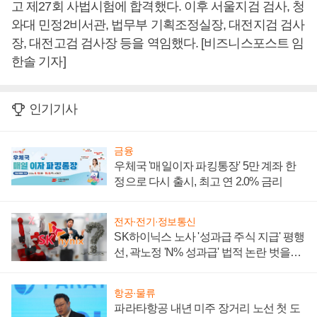
고 제27회 사법시험에 합격했다. 이후 서울지검 검사, 청
와대 민정2비서관, 법무부 기획조정실장, 대전지검 검사
장, 대전고검 검사장 등을 역임했다. [비즈니스포스트 임
한솔 기자]
인기기사
금융
우체국 '매일이자 파킹통장' 5만 계좌 한
정으로 다시 출시, 최고 연 2.0% 금리
전자·전기·정보통신
SK하이닉스 노사 '성과급 주식 지급' 평행
선, 곽노정 'N% 성과급' 법적 논란 벗을지
주목
항공·물류
파라타항공 내년 미주 장거리 노선 첫 도