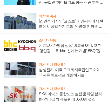
전, 윤철민 '하이브리드 항공사' 승부수 통
할까
화학·에너지
[김민정 기자의 '코스뽀'] 지엔씨에너지 AI
붐에 비상발전기 호황, 안병철 친환경 에
너지 발전전문기업 향한다
소비자·유통
치킨3사 '가맹점 상생' 비교해보니, 교촌
'영업권 보호'·bhc '신메뉴 개발'·BBQ '원가
부담'
전자·전기·정보통신
삼성전자, 미국 오크리지국립연구소와
극저온 히트펌프 개발하기로
전자·전기·정보통신
SK하이닉스 통합노조 설립 움직임 본격
화, 성과급 체계 불만에 3500명 결집