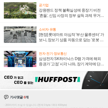
공기업
강원랜드 정책 불확실성에 중장기 비전
'흔들', 신임 사장의 정부 설득 과제 무거워
져
소비자·유통
[현장] 롯데마트 야심작 '부산 물류센터' 가
보니, 장보기 상품 자동으로 담는 '로봇 40
0대' 장관
전자·전기·정보통신
삼성전자 SK하이닉스 D램 가격에 해외
증권가 '고점' 시각 나와, 장기 계약에 단점
부각
기사댓글
0
개
200자까지 쓰실 수 있습니다. (현재 0 byte / 최대 400byte)