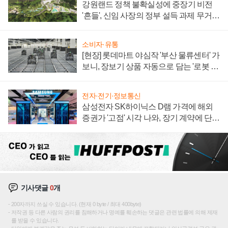
강원랜드 정책 불확실성에 중장기 비전
'흔들', 신임 사장의 정부 설득 과제 무거워
져
소비자·유통
[현장] 롯데마트 야심작 '부산 물류센터' 가
보니, 장보기 상품 자동으로 담는 '로봇 40
0대' 장관
전자·전기·정보통신
삼성전자 SK하이닉스 D램 가격에 해외
증권가 '고점' 시각 나와, 장기 계약에 단점
부각
기사댓글
0
개
200자까지 쓰실 수 있습니다. (현재 0 byte / 최대 400byte)
저작권 등 다른 사람의 권리를 침해하거나 명예를 훼손하는 댓글은 관련 법률에 의해 제재
를 받을 수 있습니다.