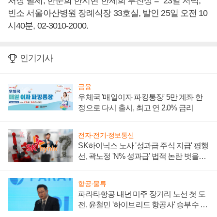
처장 별세, 한준희 한지현 한제희 부친상 = 23일 저녁,
빈소 서울아산병원 장례식장 33호실, 발인 25일 오전 10
시40분, 02-3010-2000.
인기기사
금융
우체국 '매일이자 파킹통장' 5만 계좌 한
정으로 다시 출시, 최고 연 2.0% 금리
전자·전기·정보통신
SK하이닉스 노사 '성과급 주식 지급' 평행
선, 곽노정 'N% 성과급' 법적 논란 벗을지
주목
항공·물류
파라타항공 내년 미주 장거리 노선 첫 도
전, 윤철민 '하이브리드 항공사' 승부수 통
할까