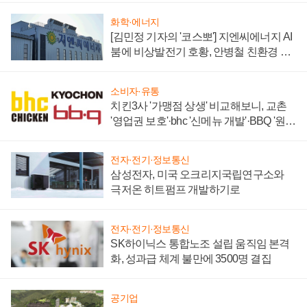
화학·에너지
[김민정 기자의 '코스뽀'] 지엔씨에너지 AI
붐에 비상발전기 호황, 안병철 친환경 에
너지 발전전문기업 향한다
소비자·유통
치킨3사 '가맹점 상생' 비교해보니, 교촌
'영업권 보호'·bhc '신메뉴 개발'·BBQ '원가
부담'
전자·전기·정보통신
삼성전자, 미국 오크리지국립연구소와
극저온 히트펌프 개발하기로
전자·전기·정보통신
SK하이닉스 통합노조 설립 움직임 본격
화, 성과급 체계 불만에 3500명 결집
공기업