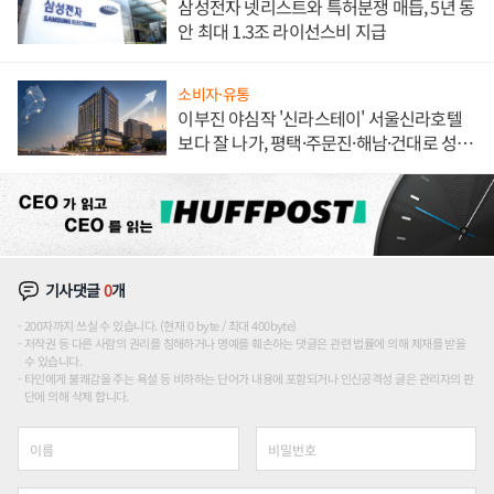
삼성전자 넷리스트와 특허분쟁 매듭, 5년 동
안 최대 1.3조 라이선스비 지급
소비자·유통
이부진 야심작 '신라스테이' 서울신라호텔
보다 잘 나가, 평택·주문진·해남·건대로 성
장판 더 넓힌다
기사댓글
0
개
200자까지 쓰실 수 있습니다. (현재 0 byte / 최대 400byte)
저작권 등 다른 사람의 권리를 침해하거나 명예를 훼손하는 댓글은 관련 법률에 의해 제재를 받을
수 있습니다.
타인에게 불쾌감을 주는 욕설 등 비하하는 단어가 내용에 포함되거나 인신공격성 글은 관리자의 판
단에 의해 삭제 합니다.