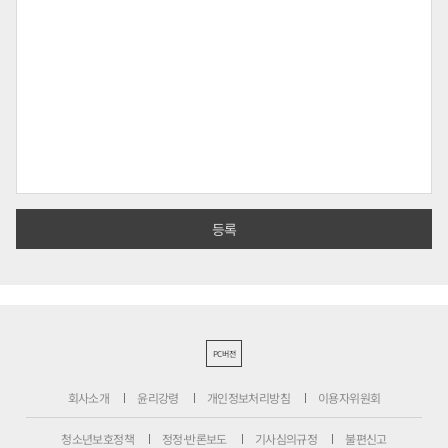
PC버전
회사소개
윤리강령
개인정보처리방침
이용자위원회
청소년보호정책
정정·반론보도
기사심의규정
불편신고