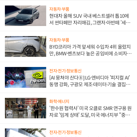
자동차·부품
현대차 올해 SUV 국내 베스트셀러 톱10에
서 싼타페만 자리매김, 그랜저·아반떼 '세단
쌍끌이'로 내수 방어
자동차·부품
BYD코리아 가격 앞세워 수입차 4위 올랐지
만, BMW·벤츠보다 높은 공임비에 소비자
불만 폭발
전자·전기·정보통신
[AI 뭉쳐야 산다⑧] LG·엔비디아 '피지컬 AI'
동맹 강화, 구광모 제조·데이터·기술 결집
해 종합 로보틱스 기업으로
화학·에너지
'한수원 협력사' 미국 오클로 SMR 연구용 원
자로 '임계 상태' 도달, 미국 에너지부 "중요
한 이정표"
전자·전기·정보통신