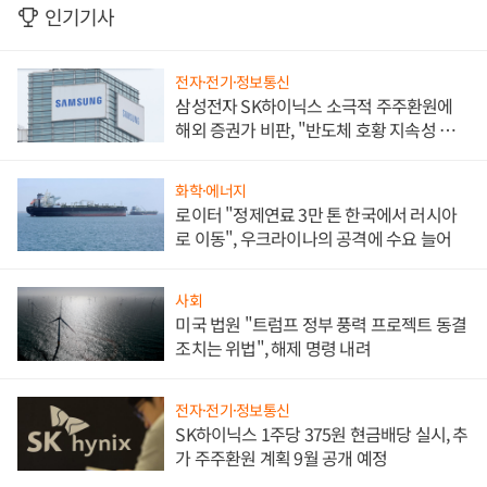
인기기사
전자·전기·정보통신
삼성전자 SK하이닉스 소극적 주주환원에
해외 증권가 비판, "반도체 호황 지속성 의
문"
화학·에너지
로이터 "정제연료 3만 톤 한국에서 러시아
로 이동", 우크라이나의 공격에 수요 늘어
사회
미국 법원 "트럼프 정부 풍력 프로젝트 동결
조치는 위법", 해제 명령 내려
전자·전기·정보통신
SK하이닉스 1주당 375원 현금배당 실시, 추
가 주주환원 계획 9월 공개 예정