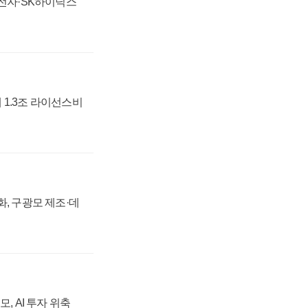
성전자·SK하이닉스
 1.3조 라이선스비
강화, 구광모 제조·데
, AI 투자 위축