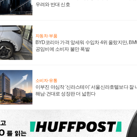
우려와 반대 신호
자동차·부품
BYD코리아 가격 앞세워 수입차 4위 올랐지만, B
공임비에 소비자 불만 폭발
소비자·유통
이부진 야심작 '신라스테이' 서울신라호텔보다 잘 나
해남·건대로 성장판 더 넓힌다