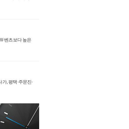
MW·벤츠보다 높은
가, 평택·주문진·