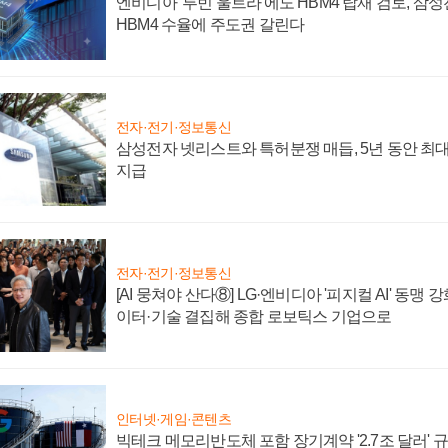
엔비디아 '루빈 울트라'에도 HBM4 탑재 검토, 삼
HBM4 수율에 주도권 갈린다
전자·전기·정보통신
삼성전자 넷리스트와 특허분쟁 매듭, 5년 동안 최대
지급
전자·전기·정보통신
[AI 뭉쳐야 산다⑧] LG·엔비디아 '피지컬 AI' 동맹 
이터·기술 결집해 종합 로보틱스 기업으로
인터넷·게임·콘텐츠
빅테크 메모리반도체 포함 장기계약 '2.7조 달러' 규모