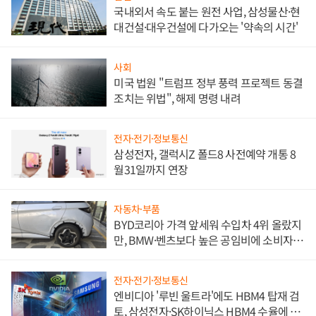
국내외서 속도 붙는 원전 사업, 삼성물산·현
대건설·대우건설에 다가오는 '약속의 시간'
사회
미국 법원 "트럼프 정부 풍력 프로젝트 동결
조치는 위법", 해제 명령 내려
전자·전기·정보통신
삼성전자, 갤럭시Z 폴드8 사전예약 개통 8
월31일까지 연장
자동차·부품
BYD코리아 가격 앞세워 수입차 4위 올랐지
만, BMW·벤츠보다 높은 공임비에 소비자
불만 폭발
전자·전기·정보통신
엔비디아 '루빈 울트라'에도 HBM4 탑재 검
토, 삼성전자·SK하이닉스 HBM4 수율에 주