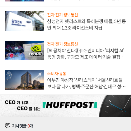
도권 갈린다
전자·전기·정보통신
삼성전자 넷리스트와 특허분쟁 매듭, 5년 동
안 최대 1.3조 라이선스비 지급
전자·전기·정보통신
[AI 뭉쳐야 산다⑧] LG·엔비디아 '피지컬 AI'
동맹 강화, 구광모 제조·데이터·기술 결집
해 종합 로보틱스 기업으로
소비자·유통
이부진 야심작 '신라스테이' 서울신라호텔
보다 잘 나가, 평택·주문진·해남·건대로 성
장판 더 넓힌다
기사댓글
0
개