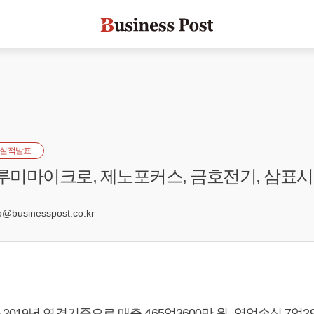
실적발표
 루미마이크로, 제노포커스, 금호전기, 삼표
businesspost.co.kr
019년 연결기준으로 매출 465억3600만 원, 영업손실 7억29