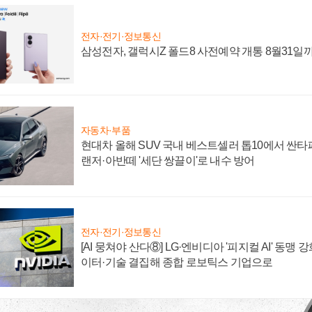
전자·전기·정보통신
삼성전자, 갤럭시Z 폴드8 사전예약 개통 8월31일
자동차·부품
현대차 올해 SUV 국내 베스트셀러 톱10에서 싼타
랜저·아반떼 '세단 쌍끌이'로 내수 방어
전자·전기·정보통신
[AI 뭉쳐야 산다⑧] LG·엔비디아 '피지컬 AI' 동맹 
이터·기술 결집해 종합 로보틱스 기업으로