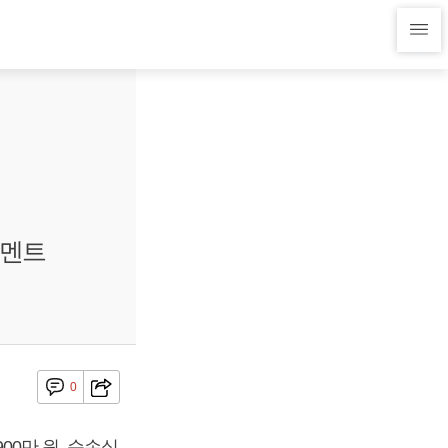
시멘트
0
00만 원, 순손실