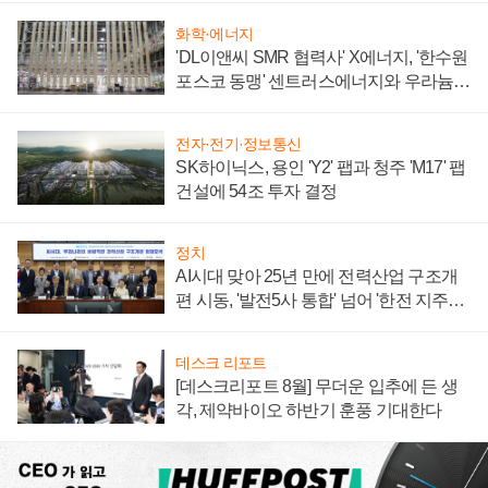
화학·에너지
'DL이앤씨 SMR 협력사' X에너지, '한수원
포스코 동맹' 센트러스에너지와 우라늄
계약 체결
전자·전기·정보통신
SK하이닉스, 용인 'Y2' 팹과 청주 'M17' 팹
건설에 54조 투자 결정
정치
AI시대 맞아 25년 만에 전력산업 구조개
편 시동, '발전5사 통합' 넘어 '한전 지주사'
재편론도
데스크 리포트
[데스크리포트 8월] 무더운 입추에 든 생
각, 제약바이오 하반기 훈풍 기대한다