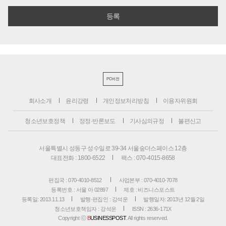
PC버전
회사소개
윤리강령
개인정보처리방침
이용자위원회
청소년보호정책
정정·반론보도
기사심의규정
불편신고
서울특별시 성동구 성수일로 39-34 서울숲더스페이스 12층
대표전화 : 1800-6522
팩스 : 070-4015-8658
편집국 : 070-4010-8512
사업본부 : 070-4010-7078
등록번호 : 서울 아 02897
제호 : 비즈니스포스트
등록일: 2013.11.13
발행·편집인 : 강석운
발행일자: 2013년 12월 2일
청소년보호책임자 : 강석운
ISSN : 2636-171X
Copyright ⓒ
B
USINESSPOST
. All rights reserved.