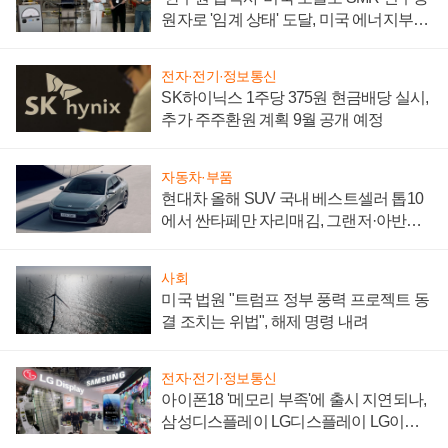
원자로 '임계 상태' 도달, 미국 에너지부
"중요한 이정표"
전자·전기·정보통신
SK하이닉스 1주당 375원 현금배당 실시,
추가 주주환원 계획 9월 공개 예정
자동차·부품
현대차 올해 SUV 국내 베스트셀러 톱10
에서 싼타페만 자리매김, 그랜저·아반떼
'세단 쌍끌이'로 내수 방어
사회
미국 법원 "트럼프 정부 풍력 프로젝트 동
결 조치는 위법", 해제 명령 내려
전자·전기·정보통신
아이폰18 '메모리 부족'에 출시 지연되나,
삼성디스플레이 LG디스플레이 LG이노
텍 '탈애플' 수익 다각화 속도