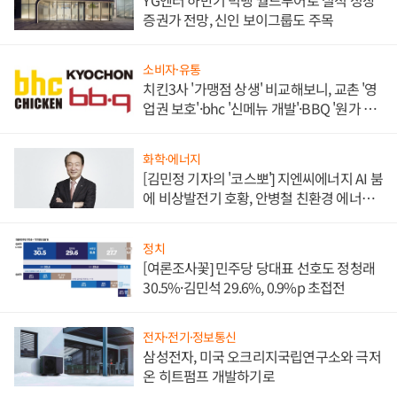
증권가 전망, 신인 보이그룹도 주목
소비자·유통
치킨3사 '가맹점 상생' 비교해보니, 교촌 '영
업권 보호'·bhc '신메뉴 개발'·BBQ '원가 부
담'
화학·에너지
[김민정 기자의 '코스뽀'] 지엔씨에너지 AI 붐
에 비상발전기 호황, 안병철 친환경 에너지
발전전문기업 향한다
정치
[여론조사꽃] 민주당 당대표 선호도 정청래
30.5%·김민석 29.6%, 0.9%p 초접전
전자·전기·정보통신
삼성전자, 미국 오크리지국립연구소와 극저
온 히트펌프 개발하기로