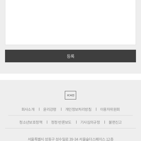
PC버전
회사소개
윤리강령
개인정보처리방침
이용자위원회
청소년보호정책
정정·반론보도
기사심의규정
불편신고
서울특별시 성동구 성수일로 39-34 서울숲더스페이스 12층