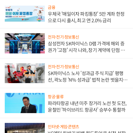
금융
우체국 '매일이자 파킹통장' 5만 계좌 한정
으로 다시 출시, 최고 연 2.0% 금리
전자·전기·정보통신
삼성전자 SK하이닉스 D램 가격에 해외 증
권가 '고점' 시각 나와, 장기 계약에 단점 부
각
전자·전기·정보통신
SK하이닉스 노사 '성과급 주식 지급' 평행
선, 곽노정 'N% 성과급' 법적 논란 벗을지 주
목
항공·물류
파라타항공 내년 미주 장거리 노선 첫 도전,
윤철민 '하이브리드 항공사' 승부수 통할까
인터넷·게임·콘텐츠
YG엔터 하반기 빅뱅 월드투어로 실적 성장