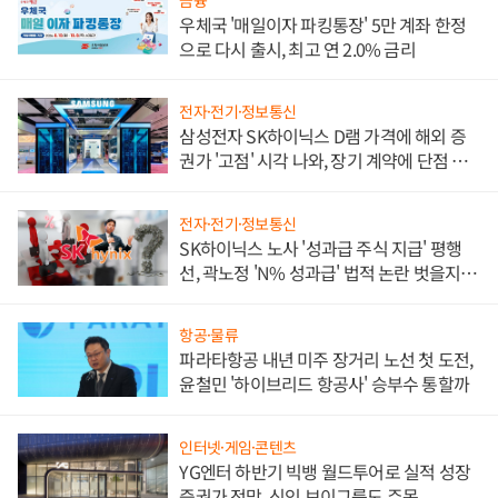
금융
우체국 '매일이자 파킹통장' 5만 계좌 한정
으로 다시 출시, 최고 연 2.0% 금리
전자·전기·정보통신
삼성전자 SK하이닉스 D램 가격에 해외 증
권가 '고점' 시각 나와, 장기 계약에 단점 부
각
전자·전기·정보통신
SK하이닉스 노사 '성과급 주식 지급' 평행
선, 곽노정 'N% 성과급' 법적 논란 벗을지 주
목
항공·물류
파라타항공 내년 미주 장거리 노선 첫 도전,
윤철민 '하이브리드 항공사' 승부수 통할까
인터넷·게임·콘텐츠
YG엔터 하반기 빅뱅 월드투어로 실적 성장
증권가 전망, 신인 보이그룹도 주목