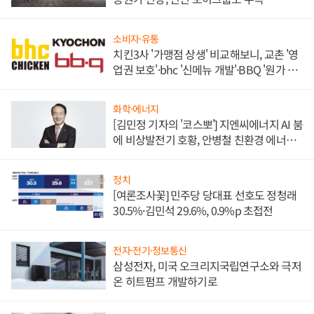
소비자·유통
치킨3사 '가맹점 상생' 비교해보니, 교촌 '영
업권 보호'·bhc '신메뉴 개발'·BBQ '원가 부
담'
화학·에너지
[김민정 기자의 '코스뽀'] 지엔씨에너지 AI 붐
에 비상발전기 호황, 안병철 친환경 에너지
발전전문기업 향한다
정치
[여론조사꽃] 민주당 당대표 선호도 정청래
30.5%·김민석 29.6%, 0.9%p 초접전
전자·전기·정보통신
삼성전자, 미국 오크리지국립연구소와 극저
온 히트펌프 개발하기로