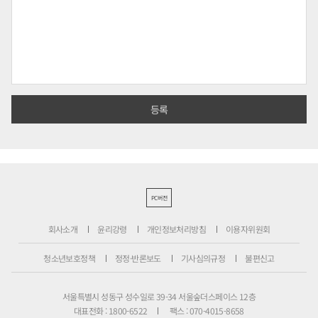
PC버전
회사소개
윤리강령
개인정보처리방침
이용자위원회
청소년보호정책
정정·반론보도
기사심의규정
불편신고
서울특별시 성동구 성수일로 39-34 서울숲더스페이스 12층
대표전화 : 1800-6522
팩스 : 070-4015-8658