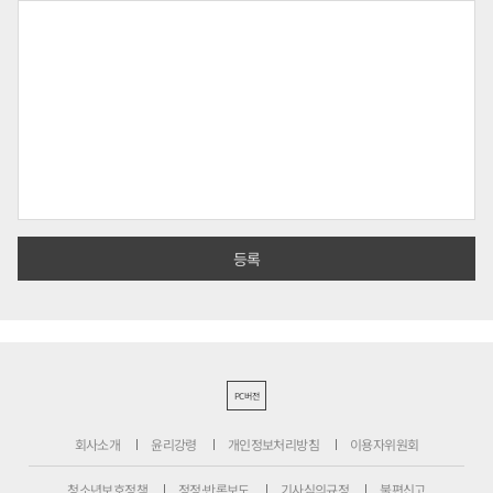
PC버전
회사소개
윤리강령
개인정보처리방침
이용자위원회
청소년보호정책
정정·반론보도
기사심의규정
불편신고