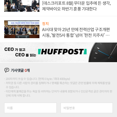
[데스크리포트 8월] 무더운 입추에 든 생각,
제약바이오 하반기 훈풍 기대한다
정치
AI시대 맞아 25년 만에 전력산업 구조개편
시동, '발전5사 통합' 넘어 '한전 지주사' 재편
론도
기사댓글
0
개
200자까지 쓰실 수 있습니다. (현재 0 byte / 최대 400byte)
저작권 등 다른 사람의 권리를 침해하거나 명예를 훼손하는 댓글은 관련 법률에 의해 제재를 받을
수 있습니다.
타인에게 불쾌감을 주는 욕설 등 비하하는 단어가 내용에 포함되거나 인신공격성 글은 관리자의 판
단에 의해 삭제 합니다.