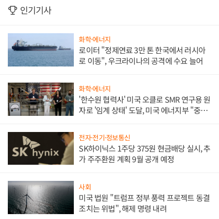
인기기사
화학·에너지
로이터 "정제연료 3만 톤 한국에서 러시아
로 이동", 우크라이나의 공격에 수요 늘어
화학·에너지
'한수원 협력사' 미국 오클로 SMR 연구용 원
자로 '임계 상태' 도달, 미국 에너지부 "중요
한 이정표"
전자·전기·정보통신
SK하이닉스 1주당 375원 현금배당 실시, 추
가 주주환원 계획 9월 공개 예정
사회
미국 법원 "트럼프 정부 풍력 프로젝트 동결
조치는 위법", 해제 명령 내려