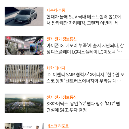
자동차·부품
현대차 올해 SUV 국내 베스트셀러 톱10에
서 싼타페만 자리매김, 그랜저·아반떼 '세단
쌍끌이'로 내수 방어
전자·전기·정보통신
아이폰18 '메모리 부족'에 출시 지연되나, 삼
성디스플레이 LG디스플레이 LG이노텍 '탈
애플' 수익 다각화 속도
화학·에너지
'DL이앤씨 SMR 협력사' X에너지, '한수원 포
스코 동맹' 센트러스에너지와 우라늄 계약
체결
전자·전기·정보통신
SK하이닉스, 용인 'Y2' 팹과 청주 'M17' 팹
건설에 54조 투자 결정
데스크 리포트