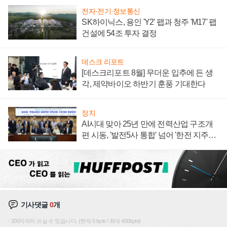
전자·전기·정보통신
SK하이닉스, 용인 'Y2' 팹과 청주 'M17' 팹
건설에 54조 투자 결정
데스크 리포트
[데스크리포트 8월] 무더운 입추에 든 생
각, 제약바이오 하반기 훈풍 기대한다
정치
AI시대 맞아 25년 만에 전력산업 구조개
편 시동, '발전5사 통합' 넘어 '한전 지주사'
재편론도
기사댓글
0
개
200자까지 쓰실 수 있습니다. (현재 0 byte / 최대 400byte)