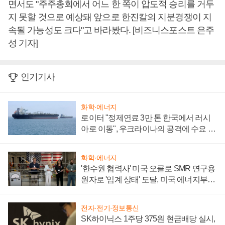
면서도 "주주총회에서 어느 한 쪽이 압도적 승리를 거두
지 못할 것으로 예상돼 앞으로 한진칼의 지분경쟁이 지
속될 가능성도 크다"고 바라봤다. [비즈니스포스트 은주
성 기자]
인기기사
화학·에너지
로이터 "정제연료 3만 톤 한국에서 러시
아로 이동", 우크라이나의 공격에 수요 늘
어
화학·에너지
'한수원 협력사' 미국 오클로 SMR 연구용
원자로 '임계 상태' 도달, 미국 에너지부
"중요한 이정표"
전자·전기·정보통신
SK하이닉스 1주당 375원 현금배당 실시,