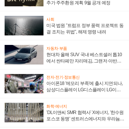
추가 주주환원 계획 9월 공개 예정
사회
미국 법원 "트럼프 정부 풍력 프로젝트 동
결 조치는 위법", 해제 명령 내려
자동차·부품
현대차 올해 SUV 국내 베스트셀러 톱10
에서 싼타페만 자리매김, 그랜저·아반떼
'세단 쌍끌이'로 내수 방어
전자·전기·정보통신
아이폰18 '메모리 부족'에 출시 지연되나,
삼성디스플레이 LG디스플레이 LG이노
텍 '탈애플' 수익 다각화 속도
화학·에너지
'DL이앤씨 SMR 협력사' X에너지, '한수원
포스코 동맹' 센트러스에너지와 우라늄
계약 체결