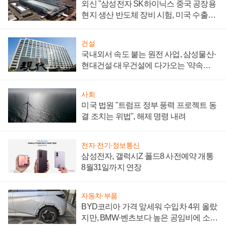
외신 "삼성전자 SK하이닉스 중국 공장용
현지 생산 반도체 장비 시험, 미국 수출통
제 대비"
건설
국내외서 속도 붙는 원전 사업, 삼성물산·
현대건설·대우건설에 다가오는 '약속의
시간'
사회
미국 법원 "트럼프 정부 풍력 프로젝트 동
결 조치는 위법", 해제 명령 내려
전자·전기·정보통신
삼성전자, 갤럭시Z 폴드8 사전예약 개통
8월31일까지 연장
자동차·부품
BYD코리아 가격 앞세워 수입차 4위 올랐
지만, BMW·벤츠보다 높은 공임비에 소비