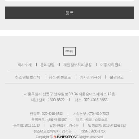
PC버전
회사소개
윤리강령
개인정보처리방침
이용자위원회
청소년보호정책
정정·반론보도
기사심의규정
불편신고
서울특별시 성동구 성수일로 39-34 서울숲더스페이스 12층
대표전화 : 1800-6522
팩스 : 070-4015-8658
편집국 : 070-4010-8512
사업본부 : 070-4010-7078
등록번호 : 서울 아 02897
제호 : 비즈니스포스트
등록일: 2013.11.13
발행·편집인 : 강석운
발행일자: 2013년 12월 2일
청소년보호책임자 : 강석운
ISSN : 2636-171X
Copyright ⓒ
B
USINESSPOST
. All rights reserved.