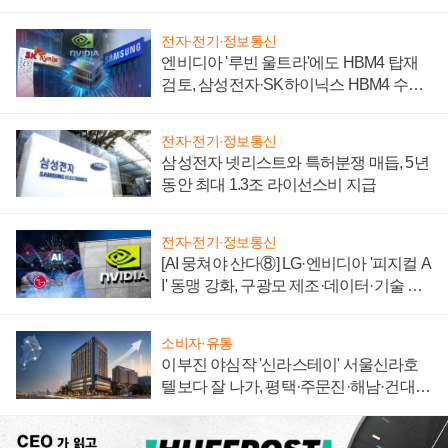
자 불만 폭발
전자·전기·정보통신
엔비디아 '루빈 울트라'에도 HBM4 탑재
검토, 삼성전자·SK하이닉스 HBM4 수율
에 주도권 갈린다
전자·전기·정보통신
삼성전자 넷리스트와 특허분쟁 매듭, 5년
동안 최대 1.3조 라이선스비 지급
전자·전기·정보통신
[AI 뭉쳐야 산다⑧] LG·엔비디아 '피지컬 A
I' 동맹 강화, 구광모 제조·데이터·기술 결
집해 종합 로보틱스 기업으로
소비자·유통
이부진 야심작 '신라스테이' 서울신라호
텔보다 잘 나가, 평택·주문진·해남·건대로
성장판 더 넓힌다