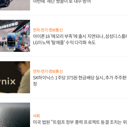
아반떼 '세단 쌍끌이'로 내수 방어
전자·전기·정보통신
아이폰18 '메모리 부족'에 출시 지연되나, 삼성디스
LG이노텍 '탈애플' 수익 다각화 속도
전자·전기·정보통신
SK하이닉스 1주당 375원 현금배당 실시, 추가 주주환
정
사회
미국 법원 "트럼프 정부 풍력 프로젝트 동결 조치는 위