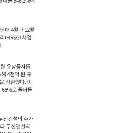
비율 546.2%에
해 4월과 12월
(HRSG) 사업
.
3월 유상증자를
해 4천억 원 규
을 상환했다. 이
 65%로 줄어들
 두산건설의 주가
이다 두산건설의