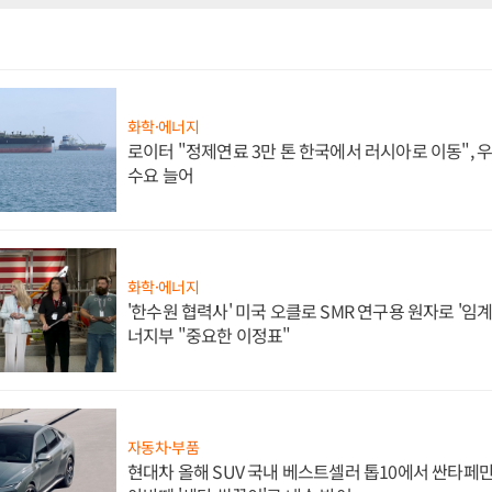
화학·에너지
로이터 "정제연료 3만 톤 한국에서 러시아로 이동",
수요 늘어
화학·에너지
'한수원 협력사' 미국 오클로 SMR 연구용 원자로 '임계 
너지부 "중요한 이정표"
자동차·부품
현대차 올해 SUV 국내 베스트셀러 톱10에서 싼타페만