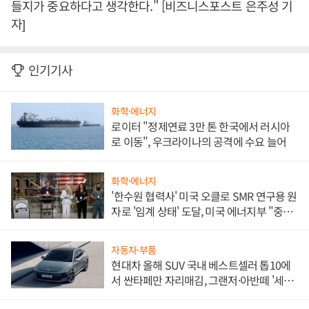
들지가 중요하다고 생각한다." [비즈니스포스트 은주성 기
자]
인기기사
화학·에너지
로이터 "정제연료 3만 톤 한국에서 러시아
로 이동", 우크라이나의 공격에 수요 늘어
화학·에너지
'한수원 협력사' 미국 오클로 SMR 연구용 원
자로 '임계 상태' 도달, 미국 에너지부 "중요
한 이정표"
자동차·부품
현대차 올해 SUV 국내 베스트셀러 톱10에
서 싼타페만 자리매김, 그랜저·아반떼 '세단
쌍끌이'로 내수 방어