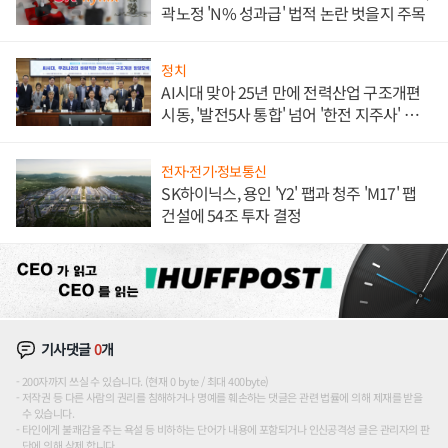
곽노정 'N% 성과급' 법적 논란 벗을지 주목
정치
AI시대 맞아 25년 만에 전력산업 구조개편
시동, '발전5사 통합' 넘어 '한전 지주사' 재편
론도
전자·전기·정보통신
SK하이닉스, 용인 'Y2' 팹과 청주 'M17' 팹
건설에 54조 투자 결정
기사댓글
0
개
200자까지 쓰실 수 있습니다. (현재 0 byte / 최대 400byte)
저작권 등 다른 사람의 권리를 침해하거나 명예를 훼손하는 댓글은 관련 법률에 의해 제재를 받을
수 있습니다.
타인에게 불쾌감을 주는 욕설 등 비하하는 단어가 내용에 포함되거나 인신공격성 글은 관리자의 판
단에 의해 삭제 합니다.