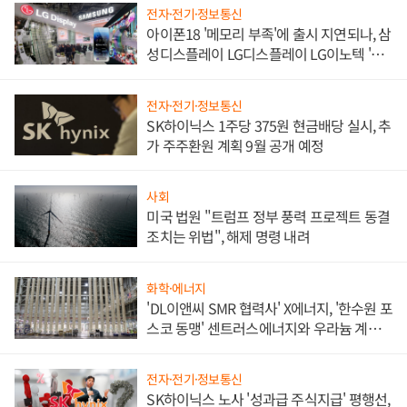
전자·전기·정보통신
아이폰18 '메모리 부족'에 출시 지연되나, 삼
성디스플레이 LG디스플레이 LG이노텍 '탈
애플' 수익 다각화 속도
전자·전기·정보통신
SK하이닉스 1주당 375원 현금배당 실시, 추
가 주주환원 계획 9월 공개 예정
사회
미국 법원 "트럼프 정부 풍력 프로젝트 동결
조치는 위법", 해제 명령 내려
화학·에너지
'DL이앤씨 SMR 협력사' X에너지, '한수원 포
스코 동맹' 센트러스에너지와 우라늄 계약
체결
전자·전기·정보통신
SK하이닉스 노사 '성과급 주식지급' 평행선,