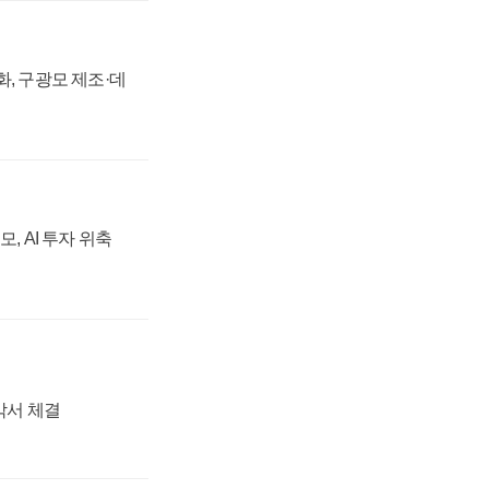
강화, 구광모 제조·데
, AI 투자 위축
각서 체결