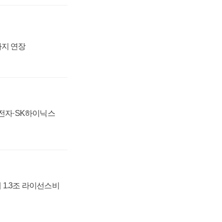
까지 연장
성전자·SK하이닉스
 1.3조 라이선스비