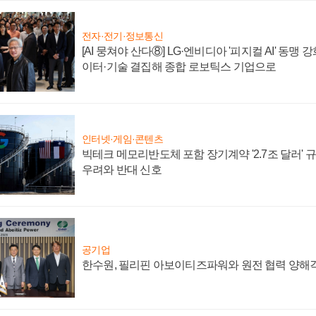
전자·전기·정보통신
[AI 뭉쳐야 산다⑧] LG·엔비디아 '피지컬 AI' 동맹 
이터·기술 결집해 종합 로보틱스 기업으로
인터넷·게임·콘텐츠
빅테크 메모리반도체 포함 장기계약 '2.7조 달러' 규모
우려와 반대 신호
공기업
한수원, 필리핀 아보이티즈파워와 원전 협력 양해