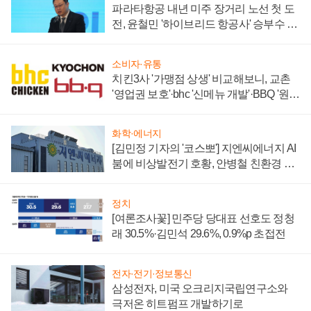
파라타항공 내년 미주 장거리 노선 첫 도
전, 윤철민 '하이브리드 항공사' 승부수 통
할까
소비자·유통
치킨3사 '가맹점 상생' 비교해보니, 교촌
'영업권 보호'·bhc '신메뉴 개발'·BBQ '원가
부담'
화학·에너지
[김민정 기자의 '코스뽀'] 지엔씨에너지 AI
붐에 비상발전기 호황, 안병철 친환경 에
너지 발전전문기업 향한다
정치
[여론조사꽃] 민주당 당대표 선호도 정청
래 30.5%·김민석 29.6%, 0.9%p 초접전
전자·전기·정보통신
삼성전자, 미국 오크리지국립연구소와
극저온 히트펌프 개발하기로