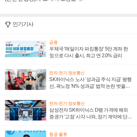
인기기사
금융
우체국 '매일이자 파킹통장' 5만 계좌 한
정으로 다시 출시, 최고 연 2.0% 금리
전자·전기·정보통신
SK하이닉스 노사 '성과급 주식 지급' 평행
선, 곽노정 'N% 성과급' 법적 논란 벗을지
주목
전자·전기·정보통신
삼성전자 SK하이닉스 D램 가격에 해외
증권가 '고점' 시각 나와, 장기 계약에 단점
부각
항공·물류