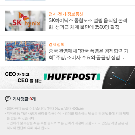
전자·전기·정보통신
SK하이닉스 통합노조 설립 움직임 본격
화, 성과급 체계 불만에 3500명 결집
경제정책
중국 관영매체 "한국 폭염은 경제협력 기
회" 주장, 소비자 수요와 공급망 장점 강
조
기사댓글
0
개
200자까지 쓰실 수 있습니다. (현재 0 byte / 최대 400byte)
저작권 등 다른 사람의 권리를 침해하거나 명예를 훼손하는 댓글은 관련 법률에 의해 제재
를 받을 수 있습니다.
타인에게 불쾌감을 주는 욕설 등 비하하는 단어가 내용에 포함되거나 인신공격성 글은 관
리자의 판단에 의해 삭제 합니다.