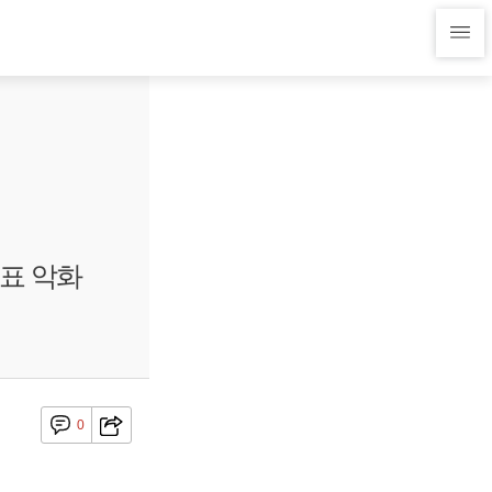
지표 악화
0