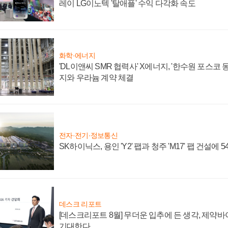
레이 LG이노텍 '탈애플' 수익 다각화 속도
화학·에너지
'DL이앤씨 SMR 협력사' X에너지, '한수원 포스코
지와 우라늄 계약 체결
전자·전기·정보통신
SK하이닉스, 용인 'Y2' 팹과 청주 'M17' 팹 건설에 
데스크 리포트
[데스크리포트 8월] 무더운 입추에 든 생각, 제약
기대한다