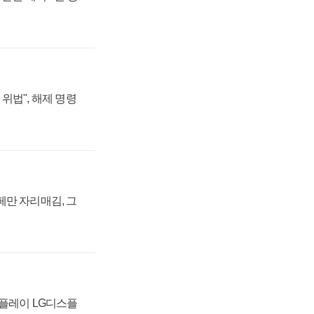
위법", 해제 명령
페만 자리매김, 그
스플레이 LG디스플