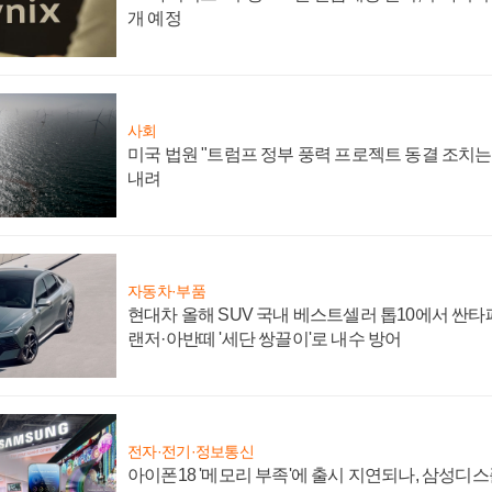
개 예정
사회
미국 법원 "트럼프 정부 풍력 프로젝트 동결 조치는 
내려
자동차·부품
현대차 올해 SUV 국내 베스트셀러 톱10에서 싼타
랜저·아반떼 '세단 쌍끌이'로 내수 방어
전자·전기·정보통신
아이폰18 '메모리 부족'에 출시 지연되나, 삼성디