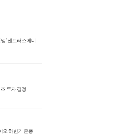
 동맹' 센트러스에너
54조 투자 결정
바이오 하반기 훈풍