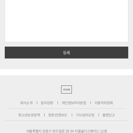
PC버전
회사소개
윤리강령
개인정보처리방침
이용자위원회
청소년보호정책
정정·반론보도
기사심의규정
불편신고
서울특별시 성동구 성수일로 39-34 서울숲더스페이스 12층