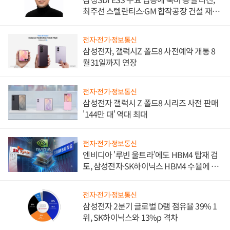
최주선 스텔란티스·GM 합작공장 건설 재추
진하나
전자·전기·정보통신
삼성전자, 갤럭시Z 폴드8 사전예약 개통 8
월31일까지 연장
전자·전기·정보통신
삼성전자 갤럭시 Z 폴드8 시리즈 사전 판매
'144만 대' 역대 최대
전자·전기·정보통신
엔비디아 '루빈 울트라'에도 HBM4 탑재 검
토, 삼성전자·SK하이닉스 HBM4 수율에 주
도권 갈린다
전자·전기·정보통신
삼성전자 2분기 글로벌 D램 점유율 39% 1
위, SK하이닉스와 13%p 격차