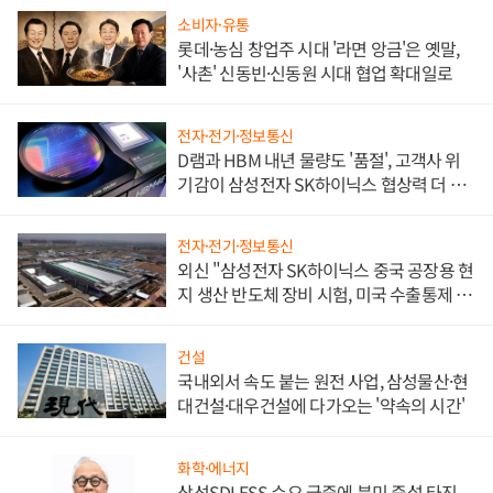
소비자·유통
롯데·농심 창업주 시대 '라면 앙금'은 옛말,
'사촌' 신동빈·신동원 시대 협업 확대일로
전자·전기·정보통신
D램과 HBM 내년 물량도 '품절', 고객사 위
기감이 삼성전자 SK하이닉스 협상력 더 키
워
전자·전기·정보통신
외신 "삼성전자 SK하이닉스 중국 공장용 현
지 생산 반도체 장비 시험, 미국 수출통제 대
비"
건설
국내외서 속도 붙는 원전 사업, 삼성물산·현
대건설·대우건설에 다가오는 '약속의 시간'
화학·에너지
삼성SDI ESS 수요 급증에 북미 증설 타진,