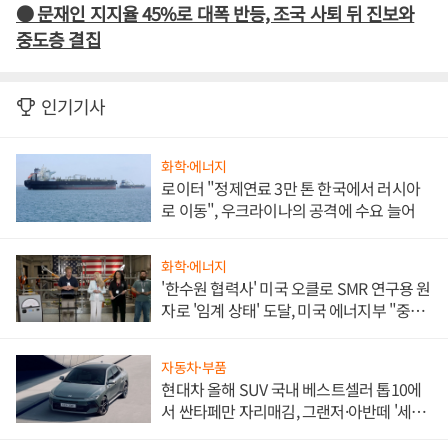
● 문재인 지지율 45%로 대폭 반등, 조국 사퇴 뒤 진보와
중도층 결집
인기기사
화학·에너지
로이터 "정제연료 3만 톤 한국에서 러시아
로 이동", 우크라이나의 공격에 수요 늘어
화학·에너지
'한수원 협력사' 미국 오클로 SMR 연구용 원
자로 '임계 상태' 도달, 미국 에너지부 "중요
한 이정표"
자동차·부품
현대차 올해 SUV 국내 베스트셀러 톱10에
서 싼타페만 자리매김, 그랜저·아반떼 '세단
쌍끌이'로 내수 방어