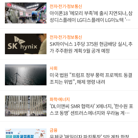
전자·전기·정보통신
아이폰18 '메모리 부족'에 출시 지연되나, 삼
성디스플레이 LG디스플레이 LG이노텍 '탈
애플' 수익 다각화 속도
전자·전기·정보통신
SK하이닉스 1주당 375원 현금배당 실시, 추
가 주주환원 계획 9월 공개 예정
사회
미국 법원 "트럼프 정부 풍력 프로젝트 동결
조치는 위법", 해제 명령 내려
화학·에너지
'DL이앤씨 SMR 협력사' X에너지, '한수원 포
스코 동맹' 센트러스에너지와 우라늄 계약
체결
금융
우체국 '매일이자 파킹통장' 5만 계좌 한정