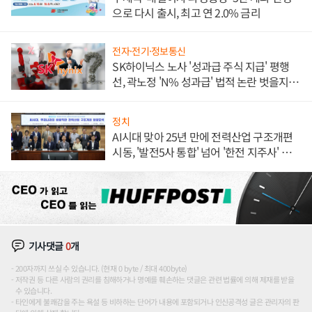
으로 다시 출시, 최고 연 2.0% 금리
전자·전기·정보통신
SK하이닉스 노사 '성과급 주식 지급' 평행
선, 곽노정 'N% 성과급' 법적 논란 벗을지 주
목
정치
AI시대 맞아 25년 만에 전력산업 구조개편
시동, '발전5사 통합' 넘어 '한전 지주사' 재편
론도
기사댓글
0
개
200자까지 쓰실 수 있습니다. (현재 0 byte / 최대 400byte)
저작권 등 다른 사람의 권리를 침해하거나 명예를 훼손하는 댓글은 관련 법률에 의해 제재를 받을
수 있습니다.
타인에게 불쾌감을 주는 욕설 등 비하하는 단어가 내용에 포함되거나 인신공격성 글은 관리자의 판