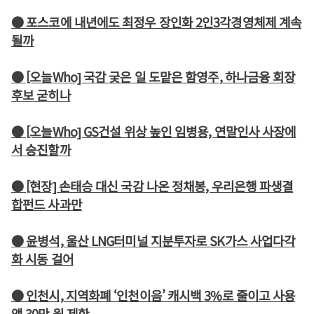
● 포스코에 내년에도 최정우 장인화 2인3각경영체제 계속
될까
● [오늘Who] 국감 궂은 일 도맡은 함영주, 하나금융 회장
후보 굳히나
● [오늘Who] GS건설 위상 높인 임병용, 연말인사 사장에
서 승진할까
● [현장] 손태승 대신 국감 나온 정채봉, 우리은행 파생결
합펀드 사과만
● 윤병석, 울산 LNG터미널 지분투자로 SK가스 사업다각
화 시동 걸어
● 인천시, 지역화폐 ‘인천이음’ 캐시백 3%로 줄이고 사용
액 30만 원 제한