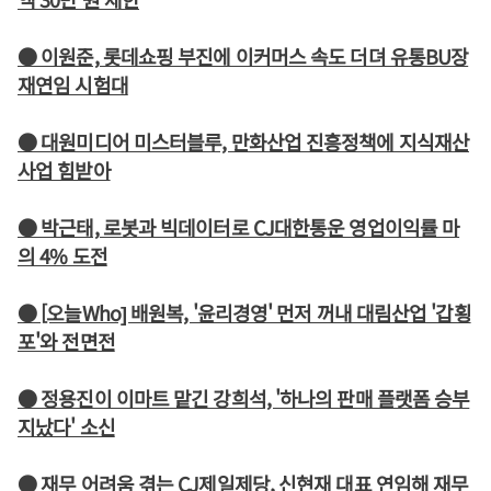
● 이원준, 롯데쇼핑 부진에 이커머스 속도 더뎌 유통BU장
재연임 시험대
● 대원미디어 미스터블루, 만화산업 진흥정책에 지식재산
사업 힘받아
● 박근태, 로봇과 빅데이터로 CJ대한통운 영업이익률 마
의 4% 도전
● [오늘Who] 배원복, '윤리경영' 먼저 꺼내 대림산업 '갑횡
포'와 전면전
● 정용진이 이마트 맡긴 강희석, '하나의 판매 플랫폼 승부
지났다' 소신
● 재무 어려움 겪는 CJ제일제당, 신현재 대표 연임해 재무