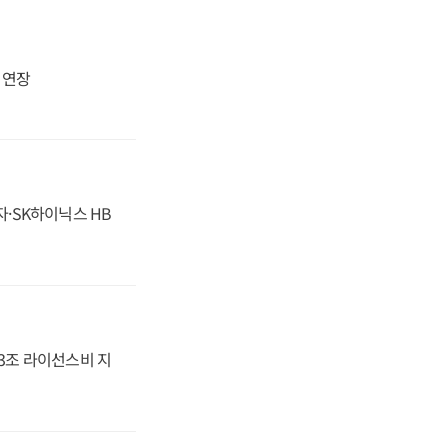
지 연장
자·SK하이닉스 HB
.3조 라이선스비 지