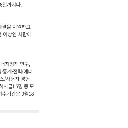
월6일까지다.
 체결을 지원하고
년 이상인 사람에
에너지정책 연구,
영·통계·전력(에너
이스/사용자 경험
석사급) 5명 등 모
접수기간은 9월18