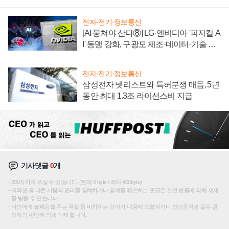
텍 '탈애플' 수익 다각화 속도
전자·전기·정보통신
[AI 뭉쳐야 산다⑧] LG·엔비디아 '피지컬 A
I' 동맹 강화, 구광모 제조·데이터·기술 결
집해 종합 로보틱스 기업으로
전자·전기·정보통신
삼성전자 넷리스트와 특허분쟁 매듭, 5년
동안 최대 1.3조 라이선스비 지급
기사댓글
0
개
200자까지 쓰실 수 있습니다. (현재 0 byte / 최대 400byte)
저작권 등 다른 사람의 권리를 침해하거나 명예를 훼손하는 댓글은 관련 법률에 의해 제재
를 받을 수 있습니다.
타인에게 불쾌감을 주는 욕설 등 비하하는 단어가 내용에 포함되거나 인신공격성 글은 관
리자의 판단에 의해 삭제 합니다.