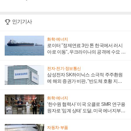
인기기사
화학·에너지
로이터 "정제연료 3만 톤 한국에서 러시
아로 이동", 우크라이나의 공격에 수요 늘
어
전자·전기·정보통신
삼성전자 SK하이닉스 소극적 주주환원
에 해외 증권가 비판, "반도체 호황 지속
성 의문"
화학·에너지
'한수원 협력사' 미국 오클로 SMR 연구용
원자로 '임계 상태' 도달, 미국 에너지부
"중요한 이정표"
자동차·부품