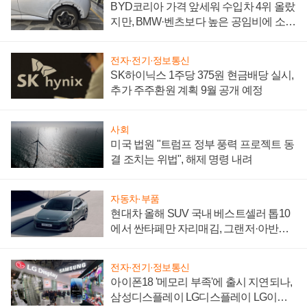
BYD코리아 가격 앞세워 수입차 4위 올랐
지만, BMW·벤츠보다 높은 공임비에 소비
자 불만 폭발
전자·전기·정보통신
SK하이닉스 1주당 375원 현금배당 실시,
추가 주주환원 계획 9월 공개 예정
사회
미국 법원 "트럼프 정부 풍력 프로젝트 동
결 조치는 위법", 해제 명령 내려
자동차·부품
현대차 올해 SUV 국내 베스트셀러 톱10
에서 싼타페만 자리매김, 그랜저·아반떼
'세단 쌍끌이'로 내수 방어
전자·전기·정보통신
아이폰18 '메모리 부족'에 출시 지연되나,
삼성디스플레이 LG디스플레이 LG이노