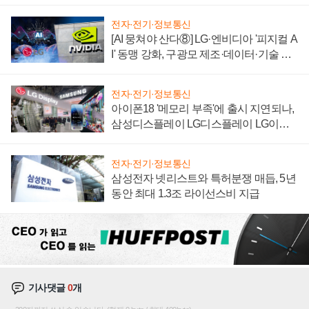
'세단 쌍끌이'로 내수 방어
전자·전기·정보통신
[AI 뭉쳐야 산다⑧] LG·엔비디아 '피지컬 A
I' 동맹 강화, 구광모 제조·데이터·기술 결
집해 종합 로보틱스 기업으로
전자·전기·정보통신
아이폰18 '메모리 부족'에 출시 지연되나,
삼성디스플레이 LG디스플레이 LG이노
텍 '탈애플' 수익 다각화 속도
전자·전기·정보통신
삼성전자 넷리스트와 특허분쟁 매듭, 5년
동안 최대 1.3조 라이선스비 지급
기사댓글
0
개