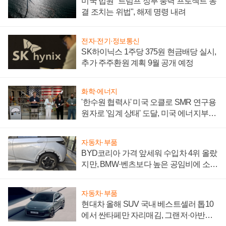
미국 법원 "트럼프 정부 풍력 프로젝트 동
결 조치는 위법", 해제 명령 내려
전자·전기·정보통신
SK하이닉스 1주당 375원 현금배당 실시,
추가 주주환원 계획 9월 공개 예정
화학·에너지
'한수원 협력사' 미국 오클로 SMR 연구용
원자로 '임계 상태' 도달, 미국 에너지부
"중요한 이정표"
자동차·부품
BYD코리아 가격 앞세워 수입차 4위 올랐
지만, BMW·벤츠보다 높은 공임비에 소비
자 불만 폭발
자동차·부품
현대차 올해 SUV 국내 베스트셀러 톱10
에서 싼타페만 자리매김, 그랜저·아반떼