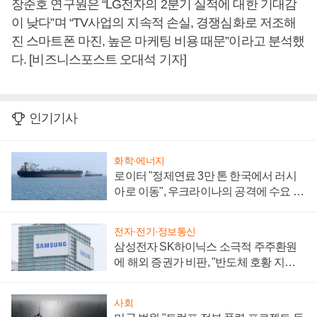
장준호 연구원은 “LG전자의 2분기 실적에 대한 기대감
이 낮다”며 “TV사업의 지속적 손실, 경쟁심화로 저조해
진 스마트폰 마진, 높은 마케팅 비용 때문”이라고 분석했
다. [비즈니스포스트 오대석 기자]
인기기사
화학·에너지
로이터 "정제연료 3만 톤 한국에서 러시
아로 이동", 우크라이나의 공격에 수요 늘
어
전자·전기·정보통신
삼성전자 SK하이닉스 소극적 주주환원
에 해외 증권가 비판, "반도체 호황 지속
성 의문"
사회