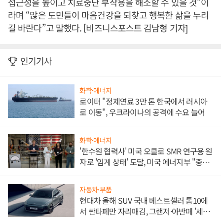
접근성을 높이고 치료중단 부작용을 해소할 수 있을 것”이
라며 “많은 도민들이 마음건강을 되찾고 행복한 삶을 누리
길 바란다”고 말했다. [비즈니스포스트 김남형 기자]
인기기사
화학·에너지
로이터 "정제연료 3만 톤 한국에서 러시아
로 이동", 우크라이나의 공격에 수요 늘어
화학·에너지
'한수원 협력사' 미국 오클로 SMR 연구용 원
자로 '임계 상태' 도달, 미국 에너지부 "중요
한 이정표"
자동차·부품
현대차 올해 SUV 국내 베스트셀러 톱10에
서 싼타페만 자리매김, 그랜저·아반떼 '세단