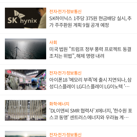
쌍끌이'로 내수 방어
전자·전기·정보통신
SK하이닉스 1주당 375원 현금배당 실시, 추
가 주주환원 계획 9월 공개 예정
사회
미국 법원 "트럼프 정부 풍력 프로젝트 동결
조치는 위법", 해제 명령 내려
전자·전기·정보통신
아이폰18 '메모리 부족'에 출시 지연되나, 삼
성디스플레이 LG디스플레이 LG이노텍 '탈
애플' 수익 다각화 속도
화학·에너지
'DL이앤씨 SMR 협력사' X에너지, '한수원 포
스코 동맹' 센트러스에너지와 우라늄 계약
체결
전자·전기·정보통신