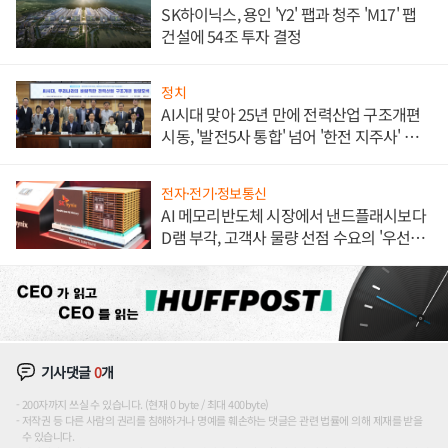
SK하이닉스, 용인 'Y2' 팹과 청주 'M17' 팹
건설에 54조 투자 결정
정치
AI시대 맞아 25년 만에 전력산업 구조개편
시동, '발전5사 통합' 넘어 '한전 지주사' 재편
론도
전자·전기·정보통신
AI 메모리반도체 시장에서 낸드플래시보다
D램 부각, 고객사 물량 선점 수요의 '우선순
위'
기사댓글
0
개
200자까지 쓰실 수 있습니다. (현재 0 byte / 최대 400byte)
저작권 등 다른 사람의 권리를 침해하거나 명예를 훼손하는 댓글은 관련 법률에 의해 제재를 받을
수 있습니다.