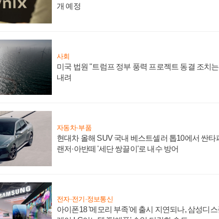
개 예정
사회
미국 법원 "트럼프 정부 풍력 프로젝트 동결 조치는 
내려
자동차·부품
현대차 올해 SUV 국내 베스트셀러 톱10에서 싼타
랜저·아반떼 '세단 쌍끌이'로 내수 방어
전자·전기·정보통신
아이폰18 '메모리 부족'에 출시 지연되나, 삼성디