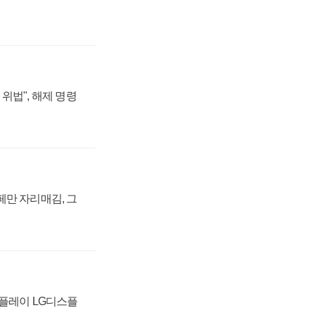
위법", 해제 명령
페만 자리매김, 그
스플레이 LG디스플