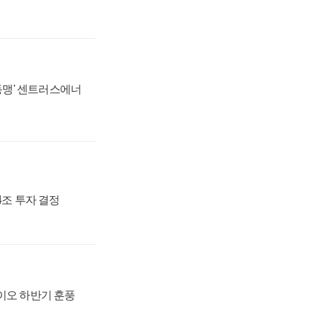
 동맹' 센트러스에너
54조 투자 결정
바이오 하반기 훈풍