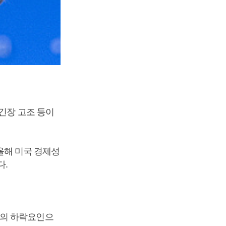
긴장 고조 등이
 올해 미국 경제성
다.
률의 하락요인으