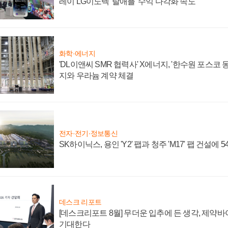
레이 LG이노텍 '탈애플' 수익 다각화 속도
화학·에너지
'DL이앤씨 SMR 협력사' X에너지, '한수원 포스코
지와 우라늄 계약 체결
전자·전기·정보통신
SK하이닉스, 용인 'Y2' 팹과 청주 'M17' 팹 건설에 
데스크 리포트
[데스크리포트 8월] 무더운 입추에 든 생각, 제약
기대한다