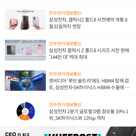
문"
전자·전기·정보통신
삼성전자, 갤럭시Z 폴드8 사전예약 개통 8
월31일까지 연장
전자·전기·정보통신
삼성전자 갤럭시 Z 폴드8 시리즈 사전 판매
'144만 대' 역대 최대
전자·전기·정보통신
엔비디아 '루빈 울트라'에도 HBM4 탑재 검
토, 삼성전자·SK하이닉스 HBM4 수율에 주
도권 갈린다
전자·전기·정보통신
삼성전자 2분기 글로벌 D램 점유율 39% 1
위, SK하이닉스와 13%p 격차