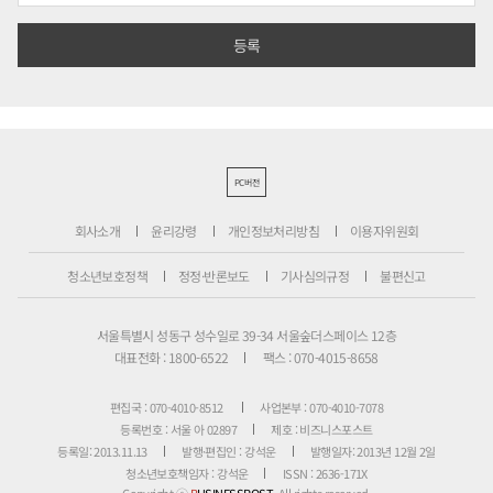
PC버전
회사소개
윤리강령
개인정보처리방침
이용자위원회
청소년보호정책
정정·반론보도
기사심의규정
불편신고
서울특별시 성동구 성수일로 39-34 서울숲더스페이스 12층
대표전화 : 1800-6522
팩스 : 070-4015-8658
편집국 : 070-4010-8512
사업본부 : 070-4010-7078
등록번호 : 서울 아 02897
제호 : 비즈니스포스트
등록일: 2013.11.13
발행·편집인 : 강석운
발행일자: 2013년 12월 2일
청소년보호책임자 : 강석운
ISSN : 2636-171X
Copyright ⓒ
B
USINESSPOST
. All rights reserved.