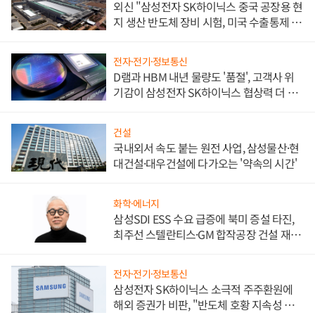
외신 "삼성전자 SK하이닉스 중국 공장용 현
지 생산 반도체 장비 시험, 미국 수출통제 대
비"
전자·전기·정보통신
D램과 HBM 내년 물량도 '품절', 고객사 위
기감이 삼성전자 SK하이닉스 협상력 더 키
워
건설
국내외서 속도 붙는 원전 사업, 삼성물산·현
대건설·대우건설에 다가오는 '약속의 시간'
화학·에너지
삼성SDI ESS 수요 급증에 북미 증설 타진,
최주선 스텔란티스·GM 합작공장 건설 재추
진하나
전자·전기·정보통신
삼성전자 SK하이닉스 소극적 주주환원에
해외 증권가 비판, "반도체 호황 지속성 의