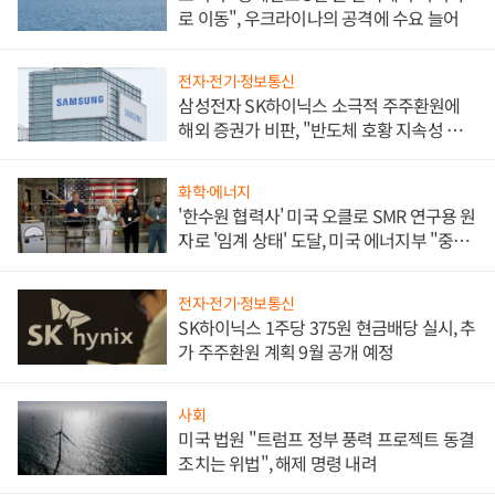
로 이동", 우크라이나의 공격에 수요 늘어
전자·전기·정보통신
삼성전자 SK하이닉스 소극적 주주환원에
해외 증권가 비판, "반도체 호황 지속성 의
문"
화학·에너지
'한수원 협력사' 미국 오클로 SMR 연구용 원
자로 '임계 상태' 도달, 미국 에너지부 "중요
한 이정표"
전자·전기·정보통신
SK하이닉스 1주당 375원 현금배당 실시, 추
가 주주환원 계획 9월 공개 예정
사회
미국 법원 "트럼프 정부 풍력 프로젝트 동결
조치는 위법", 해제 명령 내려