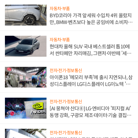
자동차·부품
BYD코리아 가격 앞세워 수입차 4위 올랐지
만, BMW·벤츠보다 높은 공임비에 소비자
불만 폭발
자동차·부품
현대차 올해 SUV 국내 베스트셀러 톱10에
서 싼타페만 자리매김, 그랜저·아반떼 '세단
쌍끌이'로 내수 방어
전자·전기·정보통신
아이폰18 '메모리 부족'에 출시 지연되나, 삼
성디스플레이 LG디스플레이 LG이노텍 '탈
애플' 수익 다각화 속도
전자·전기·정보통신
[AI 뭉쳐야 산다⑧] LG·엔비디아 '피지컬 AI'
동맹 강화, 구광모 제조·데이터·기술 결집
해 종합 로보틱스 기업으로
전자·전기·정보통신