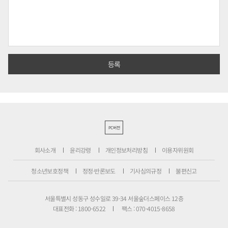
PC버전
회사소개
윤리강령
개인정보처리방침
이용자위원회
청소년보호정책
정정·반론보도
기사심의규정
불편신고
서울특별시 성동구 성수일로 39-34 서울숲더스페이스 12층
대표전화 : 1800-6522
팩스 : 070-4015-8658