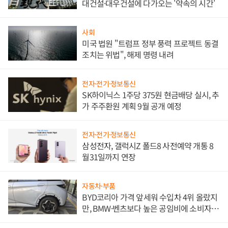
대건설·대우건설에 다가오는 '약속의 시간'
사회
미국 법원 "트럼프 정부 풍력 프로젝트 동결
조치는 위법", 해제 명령 내려
전자·전기·정보통신
SK하이닉스 1주당 375원 현금배당 실시, 추
가 주주환원 계획 9월 공개 예정
전자·전기·정보통신
삼성전자, 갤럭시Z 폴드8 사전예약 개통 8
월31일까지 연장
자동차·부품
BYD코리아 가격 앞세워 수입차 4위 올랐지
만, BMW·벤츠보다 높은 공임비에 소비자
불만 폭발