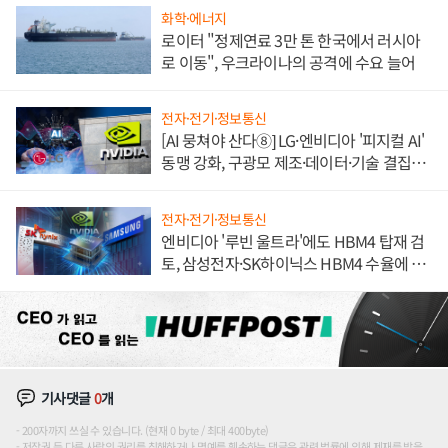
화학·에너지
로이터 "정제연료 3만 톤 한국에서 러시아
로 이동", 우크라이나의 공격에 수요 늘어
전자·전기·정보통신
[AI 뭉쳐야 산다⑧] LG·엔비디아 '피지컬 AI'
동맹 강화, 구광모 제조·데이터·기술 결집
해 종합 로보틱스 기업으로
전자·전기·정보통신
엔비디아 '루빈 울트라'에도 HBM4 탑재 검
토, 삼성전자·SK하이닉스 HBM4 수율에 주
도권 갈린다
기사댓글
0
개
200자까지 쓰실 수 있습니다. (현재 0 byte / 최대 400byte)
저작권 등 다른 사람의 권리를 침해하거나 명예를 훼손하는 댓글은 관련 법률에 의해 제재를 받을