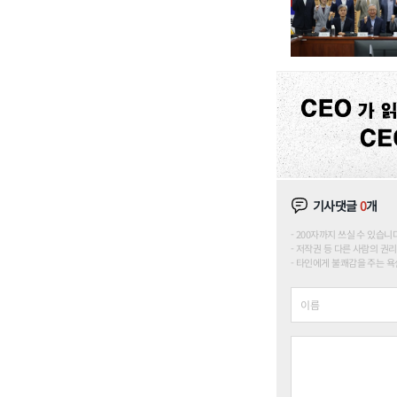
기사댓글
0
개
200자까지 쓰실 수 있습니다. (
저작권 등 다른 사람의 권리
타인에게 불쾌감을 주는 욕설