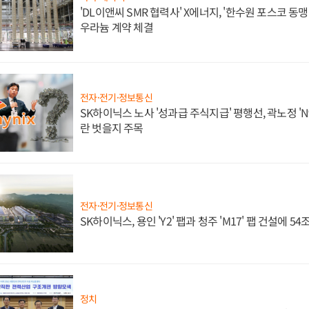
'DL이앤씨 SMR 협력사' X에너지, '한수원 포스코 
우라늄 계약 체결
전자·전기·정보통신
SK하이닉스 노사 '성과급 주식지급' 평행선, 곽노정 'N
란 벗을지 주목
전자·전기·정보통신
SK하이닉스, 용인 'Y2' 팹과 청주 'M17' 팹 건설에 5
정치