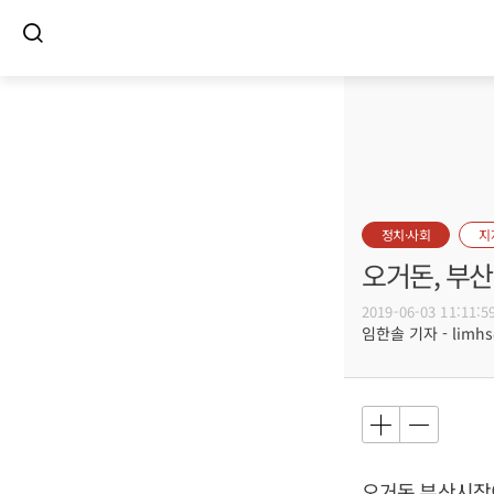
정치·사회
지
오거돈, 부산
2019-06-03 11:11:5
임한솔 기자 - limhs@
오거돈
부산시장이