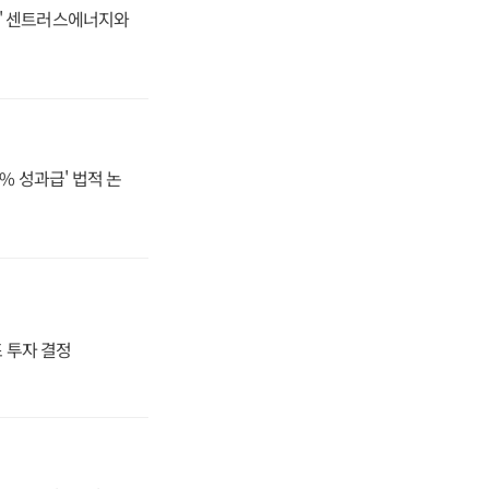
동맹' 센트러스에너지와
% 성과급' 법적 논
4조 투자 결정