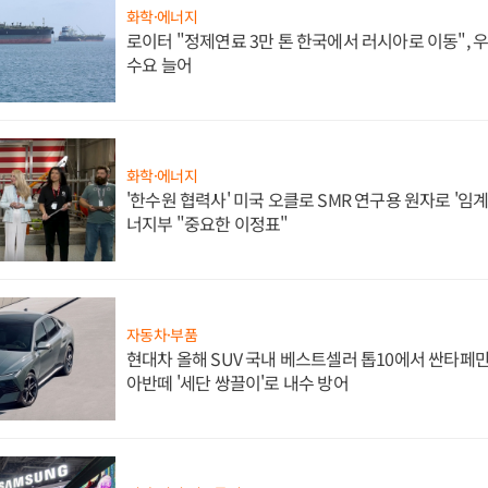
화학·에너지
로이터 "정제연료 3만 톤 한국에서 러시아로 이동",
수요 늘어
화학·에너지
'한수원 협력사' 미국 오클로 SMR 연구용 원자로 '임계 
너지부 "중요한 이정표"
자동차·부품
현대차 올해 SUV 국내 베스트셀러 톱10에서 싼타페만
아반떼 '세단 쌍끌이'로 내수 방어