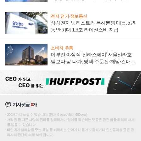
집해 종합 로보틱스 기업으로
전자·전기·정보통신
삼성전자 넷리스트와 특허분쟁 매듭, 5년
동안 최대 1.3조 라이선스비 지급
소비자·유통
이부진 야심작 '신라스테이' 서울신라호
텔보다 잘 나가, 평택·주문진·해남·건대로
성장판 더 넓힌다
기사댓글
0
개
200자까지 쓰실 수 있습니다. (현재 0 byte / 최대 400byte)
저작권 등 다른 사람의 권리를 침해하거나 명예를 훼손하는 댓글은 관련 법률에 의해 제재
를 받을 수 있습니다.
타인에게 불쾌감을 주는 욕설 등 비하하는 단어가 내용에 포함되거나 인신공격성 글은 관
리자의 판단에 의해 삭제 합니다.