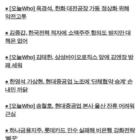
● [오늘Who] 옥경석, 한화 대전공장 가동 정상화 위해
악전고투
● 김종갑, 한국전력 적자에 소액주주 항의도 받지만 대
책은 없어
● [오늘Who] 김태한, 삼성바이오로직스 앞에 김앤장 방
패 세워
● 한영석 가삼현, 현대중공업 노조에 '단체협약 승계' 손
내민 까닭
● [오늘Who] 송철호, 현대중공업 본사 울산 잔류 어려워
근심
● 하나금융지주, 롯데카드 인수 실패해 비은행 강화전략
'삐끗'