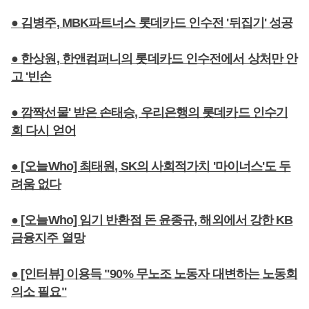
● 김병주, MBK파트너스 롯데카드 인수전 '뒤집기' 성공
● 한상원, 한앤컴퍼니의 롯데카드 인수전에서 상처만 안
고 '빈손
● 깜짝선물' 받은 손태승, 우리은행의 롯데카드 인수기
회 다시 얻어
● [오늘Who] 최태원, SK의 사회적가치 '마이너스'도 두
려움 없다
● [오늘Who] 임기 반환점 돈 윤종규, 해외에서 강한 KB
금융지주 열망
● [인터뷰] 이용득 "90% 무노조 노동자 대변하는 노동회
의소 필요"