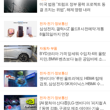
미국 법원 "트럼프 정부 풍력 프로젝트 동
결 조치는 위법", 해제 명령 내려
전자·전기·정보통신
삼성전자, 갤럭시Z 폴드8 사전예약 개통
8월31일까지 연장
자동차·부품
BYD코리아 가격 앞세워 수입차 4위 올랐
지만, BMW·벤츠보다 높은 공임비에 소비
자 불만 폭발
전자·전기·정보통신
엔비디아 '루빈 울트라'에도 HBM4 탑재
검토, 삼성전자·SK하이닉스 HBM4 수율
에 주도권 갈린다
전자·전기·정보통신
[AI 뭉쳐야 산다⑧] LG·엔비디아 '피지컬 A
I' 동맹 강화, 구광모 제조·데이터·기술 결