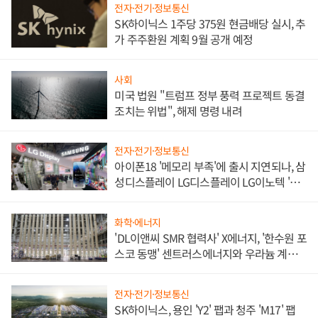
전자·전기·정보통신
SK하이닉스 1주당 375원 현금배당 실시, 추
가 주주환원 계획 9월 공개 예정
사회
미국 법원 "트럼프 정부 풍력 프로젝트 동결
조치는 위법", 해제 명령 내려
전자·전기·정보통신
아이폰18 '메모리 부족'에 출시 지연되나, 삼
성디스플레이 LG디스플레이 LG이노텍 '탈
애플' 수익 다각화 속도
화학·에너지
'DL이앤씨 SMR 협력사' X에너지, '한수원 포
스코 동맹' 센트러스에너지와 우라늄 계약
체결
전자·전기·정보통신
SK하이닉스, 용인 'Y2' 팹과 청주 'M17' 팹