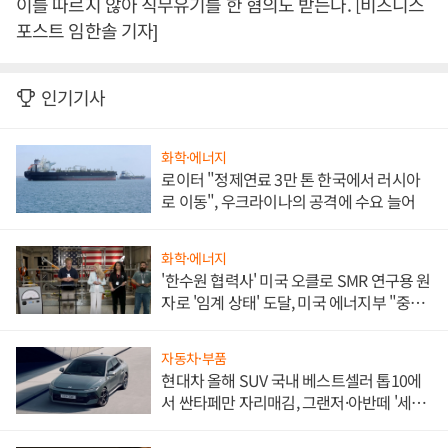
이를 따르지 않아 직무유기를 한 혐의도 받는다. [비즈니스
포스트 임한솔 기자]
인기기사
화학·에너지
로이터 "정제연료 3만 톤 한국에서 러시아
로 이동", 우크라이나의 공격에 수요 늘어
화학·에너지
'한수원 협력사' 미국 오클로 SMR 연구용 원
자로 '임계 상태' 도달, 미국 에너지부 "중요
한 이정표"
자동차·부품
현대차 올해 SUV 국내 베스트셀러 톱10에
서 싼타페만 자리매김, 그랜저·아반떼 '세단
쌍끌이'로 내수 방어