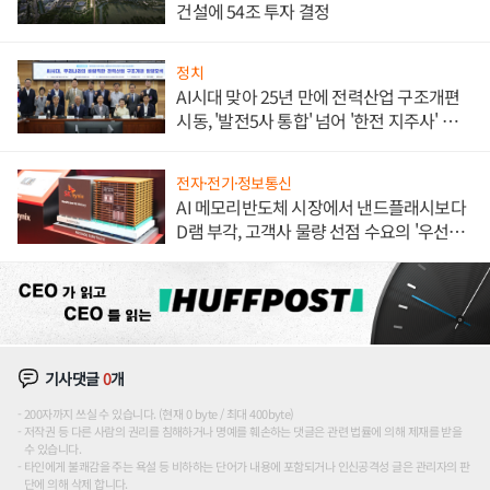
건설에 54조 투자 결정
정치
AI시대 맞아 25년 만에 전력산업 구조개편
시동, '발전5사 통합' 넘어 '한전 지주사' 재편
론도
전자·전기·정보통신
AI 메모리반도체 시장에서 낸드플래시보다
D램 부각, 고객사 물량 선점 수요의 '우선순
위'
기사댓글
0
개
200자까지 쓰실 수 있습니다. (현재 0 byte / 최대 400byte)
저작권 등 다른 사람의 권리를 침해하거나 명예를 훼손하는 댓글은 관련 법률에 의해 제재를 받을
수 있습니다.
타인에게 불쾌감을 주는 욕설 등 비하하는 단어가 내용에 포함되거나 인신공격성 글은 관리자의 판
단에 의해 삭제 합니다.