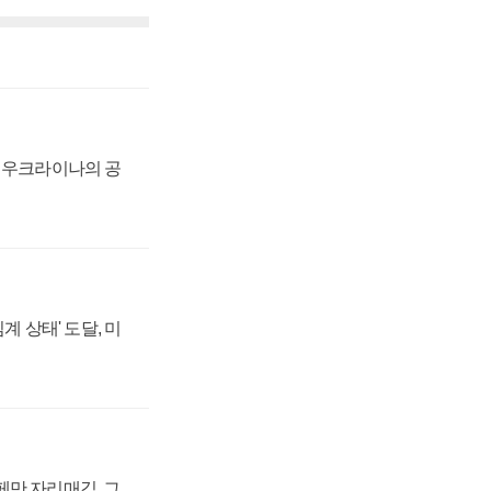
, 우크라이나의 공
계 상태' 도달, 미
페만 자리매김, 그