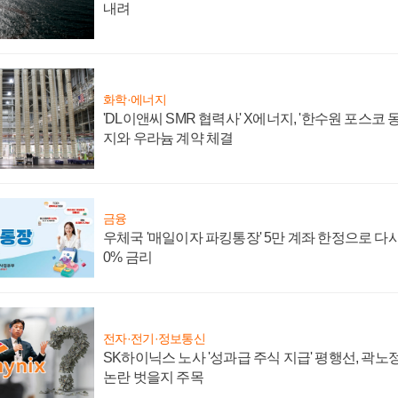
내려
화학·에너지
'DL이앤씨 SMR 협력사' X에너지, '한수원 포스코
지와 우라늄 계약 체결
금융
우체국 '매일이자 파킹통장' 5만 계좌 한정으로 다시 
0% 금리
전자·전기·정보통신
SK하이닉스 노사 '성과급 주식 지급' 평행선, 곽노정
논란 벗을지 주목