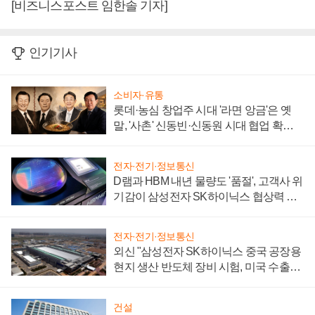
[비즈니스포스트 임한솔 기자]
인기기사
소비자·유통
롯데·농심 창업주 시대 '라면 앙금'은 옛
말, '사촌' 신동빈·신동원 시대 협업 확대
일로
전자·전기·정보통신
D램과 HBM 내년 물량도 '품절', 고객사 위
기감이 삼성전자 SK하이닉스 협상력 더
키워
전자·전기·정보통신
외신 "삼성전자 SK하이닉스 중국 공장용
현지 생산 반도체 장비 시험, 미국 수출통
제 대비"
건설