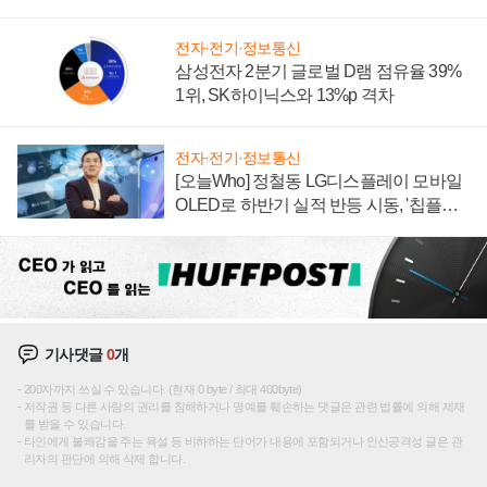
에 주도권 갈린다
전자·전기·정보통신
삼성전자 2분기 글로벌 D램 점유율 39%
1위, SK하이닉스와 13%p 격차
전자·전기·정보통신
[오늘Who] 정철동 LG디스플레이 모바일
OLED로 하반기 실적 반등 시동, '칩플레
이션'에 가격 인하 압박은 부담
기사댓글
0
개
200자까지 쓰실 수 있습니다. (현재 0 byte / 최대 400byte)
저작권 등 다른 사람의 권리를 침해하거나 명예를 훼손하는 댓글은 관련 법률에 의해 제재
를 받을 수 있습니다.
타인에게 불쾌감을 주는 욕설 등 비하하는 단어가 내용에 포함되거나 인신공격성 글은 관
리자의 판단에 의해 삭제 합니다.