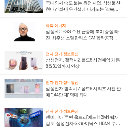
국내외서 속도 붙는 원전 사업, 삼성물산·
현대건설·대우건설에 다가오는 '약속의
시간'
화학·에너지
삼성SDI ESS 수요 급증에 북미 증설 타
진, 최주선 스텔란티스·GM 합작공장 건
설 재추진하나
전자·전기·정보통신
삼성전자, 갤럭시Z 폴드8 사전예약 개통
8월31일까지 연장
전자·전기·정보통신
삼성전자 갤럭시 Z 폴드8 시리즈 사전 판
매 '144만 대' 역대 최대
전자·전기·정보통신
엔비디아 '루빈 울트라'에도 HBM4 탑재
검토, 삼성전자·SK하이닉스 HBM4 수율