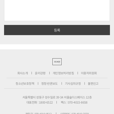
PC버전
회사소개
윤리강령
개인정보처리방침
이용자위원회
청소년보호정책
정정·반론보도
기사심의규정
불편신고
서울특별시 성동구 성수일로 39-34 서울숲더스페이스 12층
대표전화 : 1800-6522
팩스 : 070-4015-8658
편집국 : 070-4010-8512
사업본부 : 070-4010-7078