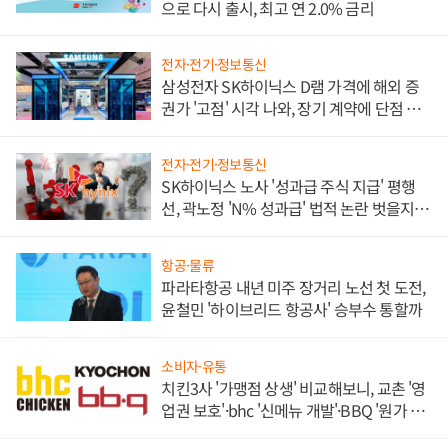
으로 다시 출시, 최고 연 2.0% 금리
전자·전기·정보통신
삼성전자 SK하이닉스 D램 가격에 해외 증
권가 '고점' 시각 나와, 장기 계약에 단점 부
각
전자·전기·정보통신
SK하이닉스 노사 '성과급 주식 지급' 평행
선, 곽노정 'N% 성과급' 법적 논란 벗을지 주
목
항공·물류
파라타항공 내년 미주 장거리 노선 첫 도전,
윤철민 '하이브리드 항공사' 승부수 통할까
소비자·유통
치킨3사 '가맹점 상생' 비교해보니, 교촌 '영
업권 보호'·bhc '신메뉴 개발'·BBQ '원가 부
담'