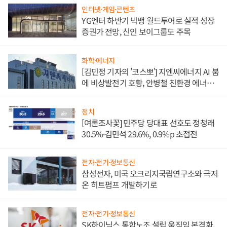
인터넷·게임·콘텐츠
YG엔터 하반기 빅뱅 월드투어로 실적 성장
증권가 전망, 신인 보이그룹도 주목
화학·에너지
[김민정 기자의 '코스뽀'] 지엔씨에너지 AI 붐
에 비상발전기 호황, 안병철 친환경 에너지
발전전문기업 향한다
정치
[여론조사꽃] 민주당 당대표 선호도 정청래
30.5%·김민석 29.6%, 0.9%p 초접전
전자·전기·정보통신
삼성전자, 미국 오크리지국립연구소와 극저
온 히트펌프 개발하기로
전자·전기·정보통신
SK하이닉스 통합노조 설립 움직임 본격화,