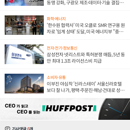
동맹 강화, 구광모 제조·데이터·기술 결집
해 종합 로보틱스 기업으로
화학·에너지
'한수원 협력사' 미국 오클로 SMR 연구용 원
자로 '임계 상태' 도달, 미국 에너지부 "중요
한 이정표"
전자·전기·정보통신
삼성전자 넷리스트와 특허분쟁 매듭, 5년 동
안 최대 1.3조 라이선스비 지급
소비자·유통
이부진 야심작 '신라스테이' 서울신라호텔
보다 잘 나가, 평택·주문진·해남·건대로 성
장판 더 넓힌다
기사댓글
0
개