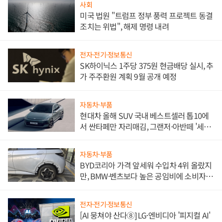
사회
미국 법원 "트럼프 정부 풍력 프로젝트 동결
조치는 위법", 해제 명령 내려
전자·전기·정보통신
SK하이닉스 1주당 375원 현금배당 실시, 추
가 주주환원 계획 9월 공개 예정
자동차·부품
현대차 올해 SUV 국내 베스트셀러 톱10에
서 싼타페만 자리매김, 그랜저·아반떼 '세단
쌍끌이'로 내수 방어
자동차·부품
BYD코리아 가격 앞세워 수입차 4위 올랐지
만, BMW·벤츠보다 높은 공임비에 소비자
불만 폭발
전자·전기·정보통신
[AI 뭉쳐야 산다⑧] LG·엔비디아 '피지컬 AI'