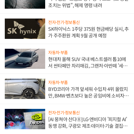
조치는 위법", 해제 명령 내려
전자·전기·정보통신
SK하이닉스 1주당 375원 현금배당 실시, 추
가 주주환원 계획 9월 공개 예정
자동차·부품
현대차 올해 SUV 국내 베스트셀러 톱10에
서 싼타페만 자리매김, 그랜저·아반떼 '세단
쌍끌이'로 내수 방어
자동차·부품
BYD코리아 가격 앞세워 수입차 4위 올랐지
만, BMW·벤츠보다 높은 공임비에 소비자
불만 폭발
전자·전기·정보통신
[AI 뭉쳐야 산다⑧] LG·엔비디아 '피지컬 AI'
동맹 강화, 구광모 제조·데이터·기술 결집
해 종합 로보틱스 기업으로