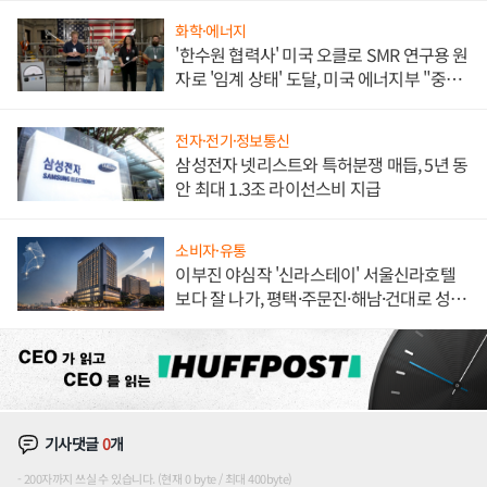
화학·에너지
'한수원 협력사' 미국 오클로 SMR 연구용 원
자로 '임계 상태' 도달, 미국 에너지부 "중요
한 이정표"
전자·전기·정보통신
삼성전자 넷리스트와 특허분쟁 매듭, 5년 동
안 최대 1.3조 라이선스비 지급
소비자·유통
이부진 야심작 '신라스테이' 서울신라호텔
보다 잘 나가, 평택·주문진·해남·건대로 성
장판 더 넓힌다
기사댓글
0
개
200자까지 쓰실 수 있습니다. (현재 0 byte / 최대 400byte)