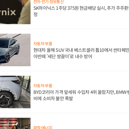
전자·전기·정보통신
SK하이닉스 1주당 375원 현금배당 실시, 추가 주주환
정
자동차·부품
현대차 올해 SUV 국내 베스트셀러 톱10에서 싼타페만
아반떼 '세단 쌍끌이'로 내수 방어
자동차·부품
BYD코리아 가격 앞세워 수입차 4위 올랐지만, BMW
비에 소비자 불만 폭발
화학·에너지