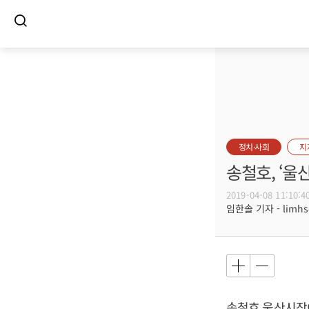
정치·사회
지
송철호, ‘울
2019-04-08 11:10:4
임한솔 기자 - limhs@
송철호
울산시장이