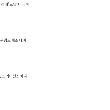
상태' 도달, 미국 에
화, 구광모 제조·데이
.3조 라이선스비 지