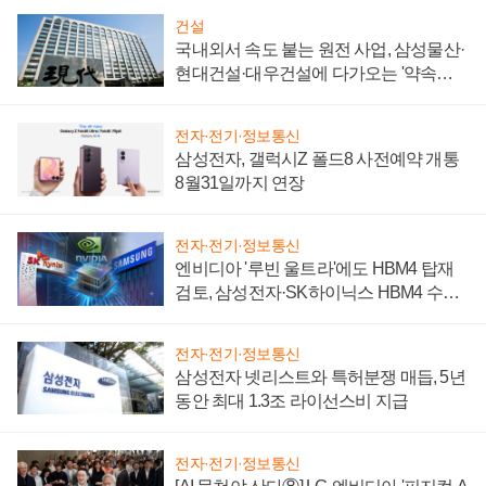
건설
국내외서 속도 붙는 원전 사업, 삼성물산·
현대건설·대우건설에 다가오는 '약속의
시간'
전자·전기·정보통신
삼성전자, 갤럭시Z 폴드8 사전예약 개통
8월31일까지 연장
전자·전기·정보통신
엔비디아 '루빈 울트라'에도 HBM4 탑재
검토, 삼성전자·SK하이닉스 HBM4 수율
에 주도권 갈린다
전자·전기·정보통신
삼성전자 넷리스트와 특허분쟁 매듭, 5년
동안 최대 1.3조 라이선스비 지급
전자·전기·정보통신