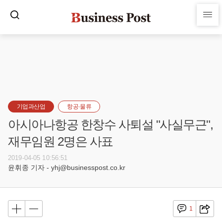
기업과산업
항공·물류
아시아나항공 한창수 사퇴설 "사실무근",
재무임원 2명은 사표
2019-04-05 10:56:51
윤휘종 기자 - yhj@businesspost.co.kr
1