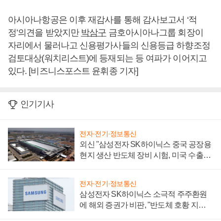
아시아나항공은 이후 재감사를 통해 감사보고서 ‘적
정’의견을 받았지만
박삼구
금호아시아나그룹 회장이
자리에서 물러나고 신용평가사들의 신용등급 하향조정
검토대상(워치리스트)에 등재되는 등 여파가 이어지고
있다. [비즈니스포스트 윤휘종 기자]
인기기사
전자·전기·정보통신
외신 "삼성전자 SK하이닉스 중국 공장용
현지 생산 반도체 장비 시험, 미국 수출통
제 대비"
전자·전기·정보통신
삼성전자 SK하이닉스 소극적 주주환원
에 해외 증권가 비판, "반도체 호황 지속
성 의문"