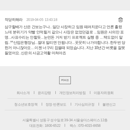
적당히해라
2019-04-05 13:43:18
삼구할배가 산은 간보는구나...일단 사장하고 임원 때려치운다고 언론 흘렸
느데 분위기가 약빨 안먹힐거 같으니 사장은 없었던걸로 ...임원은 사의만 표
명...사표수리는 안할듯...눈먼돈 거저 받기 프로젝트 실행 중 ....택도없이 말
림..^^산업은행장님...절대 말리면 안됩니다...꿋꿋히 나가야합니다..한두번 당
한거 아니잖아요....이젠 너구리 잡을때 되었습니다..지난 10년간 버릇을 잘못
들였어요..산은의 사금고역활 마쳐야죠
PC버전
회사소개
윤리강령
개인정보처리방침
이용자위원회
청소년보호정책
정정·반론보도
기사심의규정
불편신고
서울특별시 성동구 성수일로 39-34 서울숲더스페이스 12층
대표전화 : 1800-6522
팩스 : 070-4015-8658