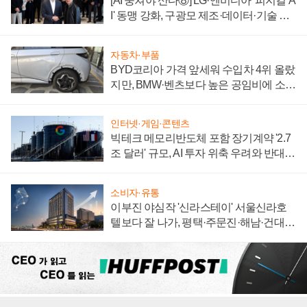
[AI 뭉쳐야 산다⑧] LG·엔비디아 '피지컬 A
I' 동맹 강화, 구광모 제조·데이터·기술 결
집해 종합 로보틱스 기업으로
자동차·부품
BYD코리아 가격 앞세워 수입차 4위 올랐
지만, BMW·벤츠보다 높은 공임비에 소비
자 불만 폭발
인터넷·게임·콘텐츠
빅테크 메모리반도체 포함 장기계약 '2.7
조 달러' 규모, AI 투자 위축 우려와 반대
신호
소비자·유통
이부진 야심작 '신라스테이' 서울신라호
텔보다 잘 나가, 평택·주문진·해남·건대로
성장판 더 넓힌다