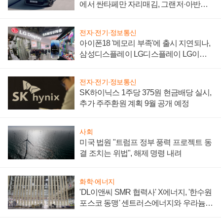
에서 싼타페만 자리매김, 그랜저·아반떼
'세단 쌍끌이'로 내수 방어
전자·전기·정보통신
아이폰18 '메모리 부족'에 출시 지연되나,
삼성디스플레이 LG디스플레이 LG이노
텍 '탈애플' 수익 다각화 속도
전자·전기·정보통신
SK하이닉스 1주당 375원 현금배당 실시,
추가 주주환원 계획 9월 공개 예정
사회
미국 법원 "트럼프 정부 풍력 프로젝트 동
결 조치는 위법", 해제 명령 내려
화학·에너지
'DL이앤씨 SMR 협력사' X에너지, '한수원
포스코 동맹' 센트러스에너지와 우라늄
계약 체결