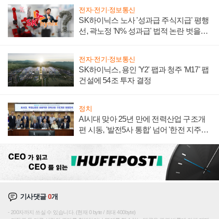
전자·전기·정보통신
SK하이닉스 노사 '성과급 주식지급' 평행
선, 곽노정 'N% 성과급' 법적 논란 벗을지
주목
전자·전기·정보통신
SK하이닉스, 용인 'Y2' 팹과 청주 'M17' 팹
건설에 54조 투자 결정
정치
AI시대 맞아 25년 만에 전력산업 구조개
편 시동, '발전5사 통합' 넘어 '한전 지주사'
재편론도
기사댓글
0
개
200자까지 쓰실 수 있습니다. (현재 0 byte / 최대 400byte)