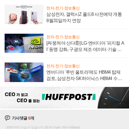
전자·전기·정보통신
삼성전자, 갤럭시Z 폴드8 사전예약 개통
8월31일까지 연장
전자·전기·정보통신
[AI 뭉쳐야 산다⑧] LG·엔비디아 '피지컬 A
I' 동맹 강화, 구광모 제조·데이터·기술 결
집해 종합 로보틱스 기업으로
전자·전기·정보통신
엔비디아 '루빈 울트라'에도 HBM4 탑재
검토, 삼성전자·SK하이닉스 HBM4 수율
에 주도권 갈린다
기사댓글
0
개
200자까지 쓰실 수 있습니다. (현재 0 byte / 최대 400byte)