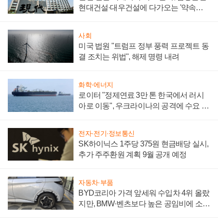
현대건설·대우건설에 다가오는 '약속의
시간'
사회
미국 법원 "트럼프 정부 풍력 프로젝트 동
결 조치는 위법", 해제 명령 내려
화학·에너지
로이터 "정제연료 3만 톤 한국에서 러시
아로 이동", 우크라이나의 공격에 수요 늘
어
전자·전기·정보통신
SK하이닉스 1주당 375원 현금배당 실시,
추가 주주환원 계획 9월 공개 예정
자동차·부품
BYD코리아 가격 앞세워 수입차 4위 올랐
지만, BMW·벤츠보다 높은 공임비에 소비
자 불만 폭발