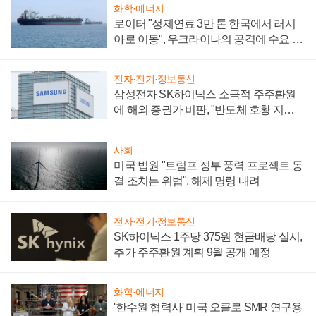
화학·에너지
로이터 "정제연료 3만 톤 한국에서 러시
아로 이동", 우크라이나의 공격에 수요 늘
어
전자·전기·정보통신
삼성전자 SK하이닉스 소극적 주주환원
에 해외 증권가 비판, "반도체 호황 지속
성 의문"
사회
미국 법원 "트럼프 정부 풍력 프로젝트 동
결 조치는 위법", 해제 명령 내려
전자·전기·정보통신
SK하이닉스 1주당 375원 현금배당 실시,
추가 주주환원 계획 9월 공개 예정
화학·에너지
'한수원 협력사' 미국 오클로 SMR 연구용