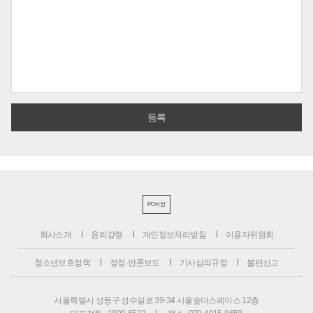
PC버전
회사소개
윤리강령
개인정보처리방침
이용자위원회
청소년보호정책
정정·반론보도
기사심의규정
불편신고
서울특별시 성동구 성수일로 39-34 서울숲더스페이스 12층