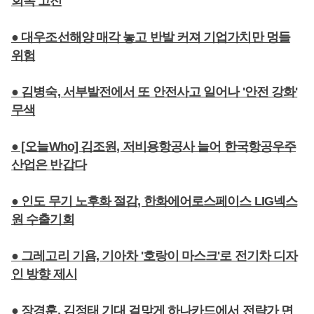
회복 고전
● 대우조선해양 매각 놓고 반발 커져 기업가치만 멍들
위험
● 김병숙, 서부발전에서 또 안전사고 일어나 '안전 강화'
무색
● [오늘Who] 김조원, 저비용항공사 늘어 한국항공우주
산업은 반갑다
● 인도 무기 노후화 절감, 한화에어로스페이스 LIG넥스
원 수출기회
● 그레고리 기욤, 기아차 '호랑이 마스크'로 전기차 디자
인 방향 제시
● 장경훈, 김정태 기대 걸맞게 하나카드에서 전략가 면