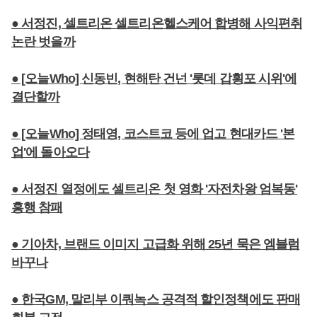
● 서정진, 셀트리온 셀트리온헬스케어 합병해 사익편취
논란 벗을까
● [오늘Who] 신동빈, 현해탄 건넌 '롯데 갑횡포 시위'에
결단할까
● [오늘Who] 정태영, 코스트코 등에 업고 현대카드 '본
업'에 돌아오다
● 서정진 열정에도 셀트리온 첫 영화 '자전차왕 엄복동'
흥행 참패
● 기아차, 브랜드 이미지 고급화 위해 25년 묵은 엠블럼
바꾸나
● 한국GM, 말리부 이쿼녹스 공격적 할인정책에도 판매