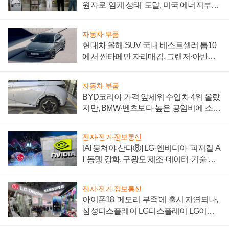
원자로 '임계 상태' 도달, 미국 에너지부
"중요한 이정표"
자동차·부품
현대차 올해 SUV 국내 베스트셀러 톱10
에서 싼타페만 자리매김, 그랜저·아반떼
'세단 쌍끌이'로 내수 방어
자동차·부품
BYD코리아 가격 앞세워 수입차 4위 올랐
지만, BMW·벤츠보다 높은 공임비에 소비
자 불만 폭발
전자·전기·정보통신
[AI 뭉쳐야 산다⑧] LG·엔비디아 '피지컬 A
I' 동맹 강화, 구광모 제조·데이터·기술 결
집해 종합 로보틱스 기업으로
전자·전기·정보통신
아이폰18 '메모리 부족'에 출시 지연되나,
삼성디스플레이 LG디스플레이 LG이노
텍 '탈애플' 수익 다각화 속도