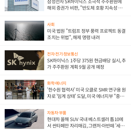
삼성전자 SK하이닉스 소극적 주주환원에
해외 증권가 비판, "반도체 호황 지속성 의
문"
사회
미국 법원 "트럼프 정부 풍력 프로젝트 동결
조치는 위법", 해제 명령 내려
전자·전기·정보통신
SK하이닉스 1주당 375원 현금배당 실시, 추
가 주주환원 계획 9월 공개 예정
화학·에너지
'한수원 협력사' 미국 오클로 SMR 연구용 원
자로 '임계 상태' 도달, 미국 에너지부 "중요
한 이정표"
자동차·부품
현대차 올해 SUV 국내 베스트셀러 톱10에
서 싼타페만 자리매김, 그랜저·아반떼 '세단