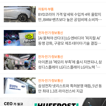
쌍끌이'로 내수 방어
자동차·부품
BYD코리아 가격 앞세워 수입차 4위 올랐지
만, BMW·벤츠보다 높은 공임비에 소비자
불만 폭발
전자·전기·정보통신
[AI 뭉쳐야 산다⑧] LG·엔비디아 '피지컬 AI'
동맹 강화, 구광모 제조·데이터·기술 결집
해 종합 로보틱스 기업으로
전자·전기·정보통신
아이폰18 '메모리 부족'에 출시 지연되나, 삼
성디스플레이 LG디스플레이 LG이노텍 '탈
애플' 수익 다각화 속도
전자·전기·정보통신
삼성전자 넷리스트와 특허분쟁 매듭, 5년 동
안 최대 1.3조 라이선스비 지급