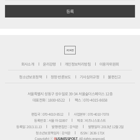
PC버전
회사소개
윤리강령
개인정보처리방침
이용자위원회
청소년보호정책
정정·반론보도
기사심의규정
불편신고
서울특별시 성동구 성수일로 39-34 서울숲더스페이스 12층
대표전화 : 1800-6522
팩스 : 070-4015-8658
편집국 : 070-4010-8512
사업본부 : 070-4010-7078
등록번호 : 서울 아 02897
제호 : 비즈니스포스트
등록일: 2013.11.13
발행·편집인 : 강석운
발행일자: 2013년 12월 2일
청소년보호책임자 : 강석운
ISSN : 2636-171X
Copyright ⓒ
B
USINESSPOST
. All rights reserved.