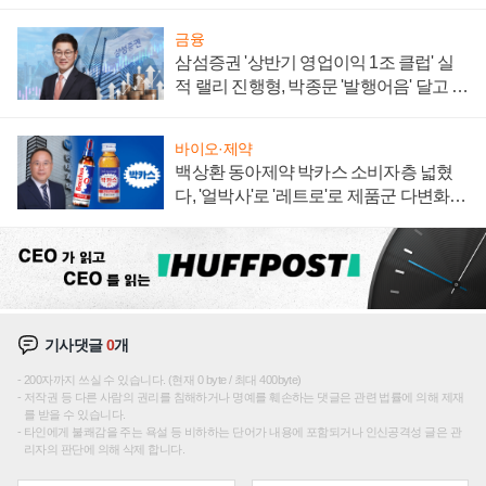
0대' 장관
금융
삼섬증권 '상반기 영업이익 1조 클럽' 실
적 랠리 진행형, 박종문 '발행어음' 달고 연
임 향하나
바이오·제약
백상환 동아제약 박카스 소비자층 넓혔
다, '얼박사'로 '레트로'로 제품군 다변화
주효
기사댓글
0
개
200자까지 쓰실 수 있습니다. (현재 0 byte / 최대 400byte)
저작권 등 다른 사람의 권리를 침해하거나 명예를 훼손하는 댓글은 관련 법률에 의해 제재
를 받을 수 있습니다.
타인에게 불쾌감을 주는 욕설 등 비하하는 단어가 내용에 포함되거나 인신공격성 글은 관
리자의 판단에 의해 삭제 합니다.