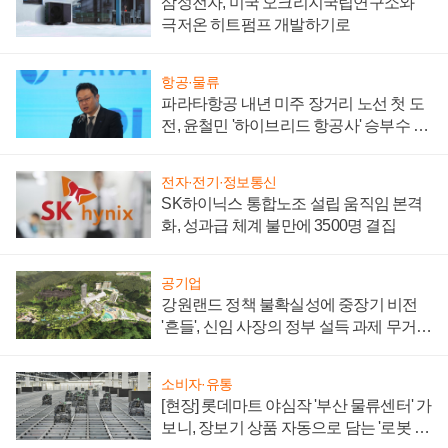
삼성전자, 미국 오크리지국립연구소와
극저온 히트펌프 개발하기로
항공·물류
파라타항공 내년 미주 장거리 노선 첫 도
전, 윤철민 '하이브리드 항공사' 승부수 통
할까
전자·전기·정보통신
SK하이닉스 통합노조 설립 움직임 본격
화, 성과급 체계 불만에 3500명 결집
공기업
강원랜드 정책 불확실성에 중장기 비전
'흔들', 신임 사장의 정부 설득 과제 무거워
져
소비자·유통
[현장] 롯데마트 야심작 '부산 물류센터' 가
보니, 장보기 상품 자동으로 담는 '로봇 40