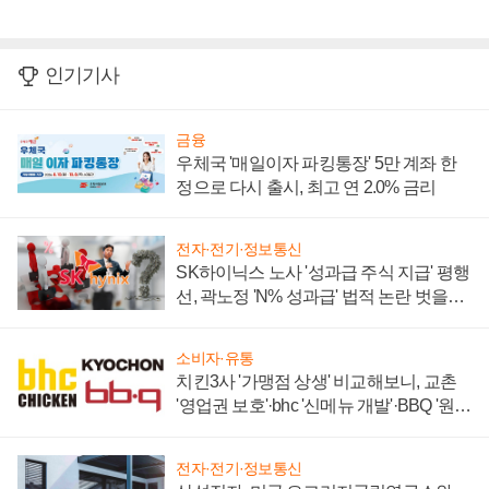
인기기사
금융
우체국 '매일이자 파킹통장' 5만 계좌 한
정으로 다시 출시, 최고 연 2.0% 금리
전자·전기·정보통신
SK하이닉스 노사 '성과급 주식 지급' 평행
선, 곽노정 'N% 성과급' 법적 논란 벗을지
주목
소비자·유통
치킨3사 '가맹점 상생' 비교해보니, 교촌
'영업권 보호'·bhc '신메뉴 개발'·BBQ '원가
부담'
전자·전기·정보통신