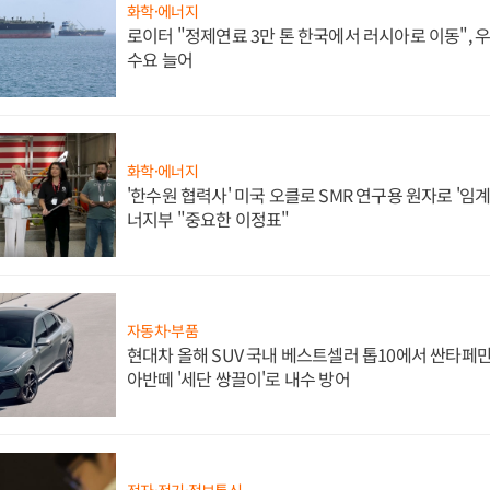
화학·에너지
로이터 "정제연료 3만 톤 한국에서 러시아로 이동",
수요 늘어
화학·에너지
'한수원 협력사' 미국 오클로 SMR 연구용 원자로 '임계 
너지부 "중요한 이정표"
자동차·부품
현대차 올해 SUV 국내 베스트셀러 톱10에서 싼타페만
아반떼 '세단 쌍끌이'로 내수 방어