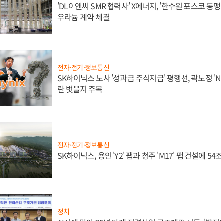
'DL이앤씨 SMR 협력사' X에너지, '한수원 포스코 
우라늄 계약 체결
전자·전기·정보통신
SK하이닉스 노사 '성과급 주식지급' 평행선, 곽노정 'N
란 벗을지 주목
전자·전기·정보통신
SK하이닉스, 용인 'Y2' 팹과 청주 'M17' 팹 건설에 5
정치