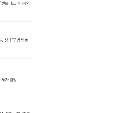
동맹' 센트러스에너지와
% 성과급' 법적 논
4조 투자 결정