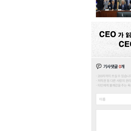
기사댓글
0
개
200자까지 쓰실 수 있습니다. (
저작권 등 다른 사람의 권리
타인에게 불쾌감을 주는 욕설