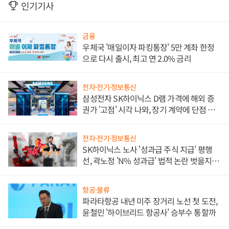
인기기사
금융
우체국 '매일이자 파킹통장' 5만 계좌 한정
으로 다시 출시, 최고 연 2.0% 금리
전자·전기·정보통신
삼성전자 SK하이닉스 D램 가격에 해외 증
권가 '고점' 시각 나와, 장기 계약에 단점 부
각
전자·전기·정보통신
SK하이닉스 노사 '성과급 주식 지급' 평행
선, 곽노정 'N% 성과급' 법적 논란 벗을지 주
목
항공·물류
파라타항공 내년 미주 장거리 노선 첫 도전,
윤철민 '하이브리드 항공사' 승부수 통할까