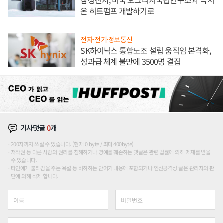
삼성전자, 미국 오크리지국립연구소와 극저
온 히트펌프 개발하기로
전자·전기·정보통신
SK하이닉스 통합노조 설립 움직임 본격화,
성과급 체계 불만에 3500명 결집
기사댓글
0
개
200자까지 쓰실 수 있습니다. (현재 0 byte / 최대 400byte)
저작권 등 다른 사람의 권리를 침해하거나 명예를 훼손하는 댓글은 관련 법률에 의해 제재를 받을
수 있습니다.
타인에게 불쾌감을 주는 욕설 등 비하하는 단어가 내용에 포함되거나 인신공격성 글은 관리자의 판
단에 의해 삭제 합니다.