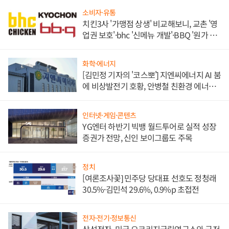
소비자·유통
치킨3사 '가맹점 상생' 비교해보니, 교촌 '영
업권 보호'·bhc '신메뉴 개발'·BBQ '원가 부
담'
화학·에너지
[김민정 기자의 '코스뽀'] 지엔씨에너지 AI 붐
에 비상발전기 호황, 안병철 친환경 에너지
발전전문기업 향한다
인터넷·게임·콘텐츠
YG엔터 하반기 빅뱅 월드투어로 실적 성장
증권가 전망, 신인 보이그룹도 주목
정치
[여론조사꽃] 민주당 당대표 선호도 정청래
30.5%·김민석 29.6%, 0.9%p 초접전
전자·전기·정보통신