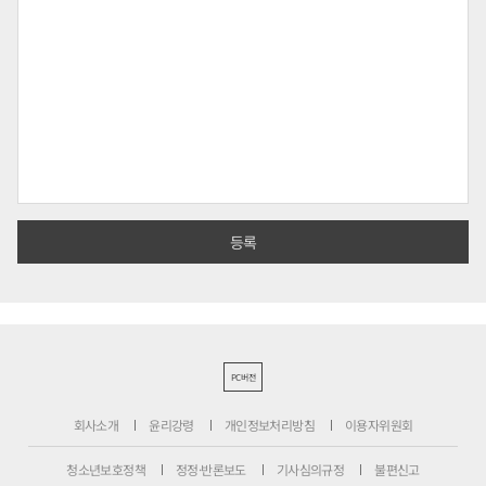
PC버전
회사소개
윤리강령
개인정보처리방침
이용자위원회
청소년보호정책
정정·반론보도
기사심의규정
불편신고