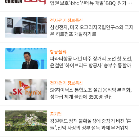
업권 보호'·bhc '신메뉴 개발'·BBQ '원가 부
담'
전자·전기·정보통신
삼성전자, 미국 오크리지국립연구소와 극저
온 히트펌프 개발하기로
항공·물류
파라타항공 내년 미주 장거리 노선 첫 도전,
윤철민 '하이브리드 항공사' 승부수 통할까
전자·전기·정보통신
SK하이닉스 통합노조 설립 움직임 본격화,
성과급 체계 불만에 3500명 결집
공기업
강원랜드 정책 불확실성에 중장기 비전 '흔
들', 신임 사장의 정부 설득 과제 무거워져