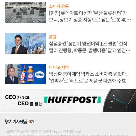
소비자·유통
[현장] 롯데마트 야심작 '부산 물류센터' 가
보니, 장보기 상품 자동으로 담는 '로봇 400
대' 장관
금융
삼섬증권 '상반기 영업이익 1조 클럽' 실적
랠리 진행형, 박종문 '발행어음' 달고 연임 향
하나
바이오·제약
백상환 동아제약 박카스 소비자층 넓혔다,
'얼박사'로 '레트로'로 제품군 다변화 주효
기사댓글
0
개
200자까지 쓰실 수 있습니다. (현재 0 byte / 최대 400byte)
저작권 등 다른 사람의 권리를 침해하거나 명예를 훼손하는 댓글은 관련 법률에 의해 제재를 받을