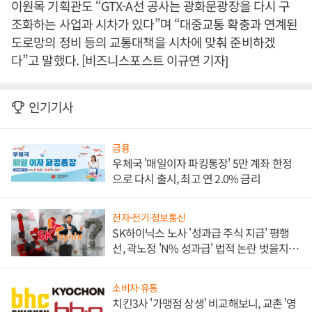
이원목 기획관도 “GTX-A선 공사는 광화문광장을 다시 구
조화하는 사업과 시차가 있다”며 “대중교통 확충과 연계된
도로망의 정비 등의 교통대책을 시차에 맞춰 준비하겠
다”고 말했다. [비즈니스포스트 이규연 기자]
인기기사
금융
우체국 '매일이자 파킹통장' 5만 계좌 한정
으로 다시 출시, 최고 연 2.0% 금리
전자·전기·정보통신
SK하이닉스 노사 '성과급 주식 지급' 평행
선, 곽노정 'N% 성과급' 법적 논란 벗을지 주
목
소비자·유통
치킨3사 '가맹점 상생' 비교해보니, 교촌 '영